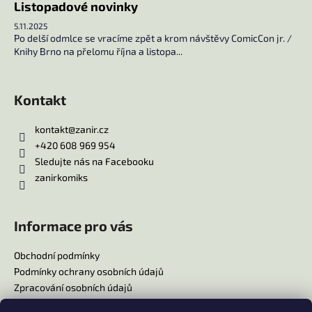
Listopadové novinky
a
5.11.2025
j
Po delší odmlce se vracíme zpět a krom návštěvy ComicCon jr. /
í
Knihy Brno na přelomu října a listopa...
t
?
Kontakt
kontakt
@
zanir.cz
+420 608 969 954
HLEDAT
Sledujte nás na Facebooku
zanirkomiks
D
Informace pro vás
o
p
Obchodní podmínky
o
Podmínky ochrany osobních údajů
r
Zpracování osobních údajů
u
Reklamační řád