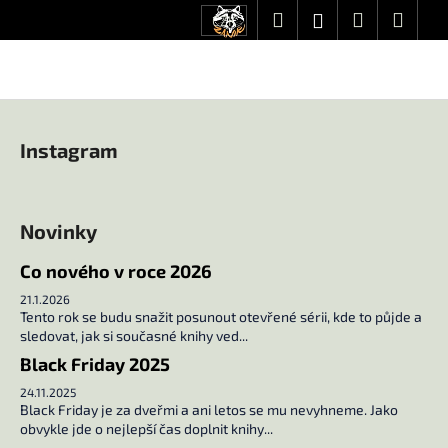
K
Přejít
Hledat
Nákupní
Men
Přihlášení
CZK
na
o
obsah
Zpět
Zpět
košík
š
í
C
Z
k
o
á
Instagram
p
p
o
a
t
t
Novinky
ř
í
e
Co nového v roce 2026
b
21.1.2026
u
Tento rok se budu snažit posunout otevřené sérii, kde to půjde a
sledovat, jak si současné knihy ved...
j
Black Friday 2025
e
t
24.11.2025
Black Friday je za dveřmi a ani letos se mu nevyhneme. Jako
e
obvykle jde o nejlepší čas doplnit knihy...
n