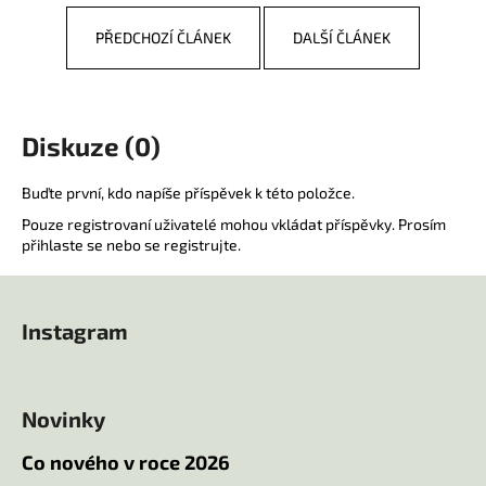
PŘEDCHOZÍ ČLÁNEK
DALŠÍ ČLÁNEK
Diskuze (0)
Buďte první, kdo napíše příspěvek k této položce.
Pouze registrovaní uživatelé mohou vkládat příspěvky. Prosím
přihlaste se
nebo se
registrujte
.
Z
á
Instagram
p
a
t
Novinky
í
Co nového v roce 2026