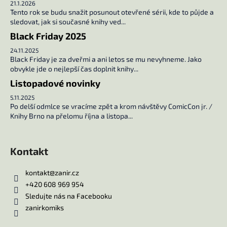
21.1.2026
Tento rok se budu snažit posunout otevřené sérii, kde to půjde a
sledovat, jak si současné knihy ved...
Black Friday 2025
24.11.2025
Black Friday je za dveřmi a ani letos se mu nevyhneme. Jako
obvykle jde o nejlepší čas doplnit knihy...
Listopadové novinky
5.11.2025
Po delší odmlce se vracíme zpět a krom návštěvy ComicCon jr. /
Knihy Brno na přelomu října a listopa...
Kontakt
kontakt
@
zanir.cz
+420 608 969 954
Sledujte nás na Facebooku
zanirkomiks