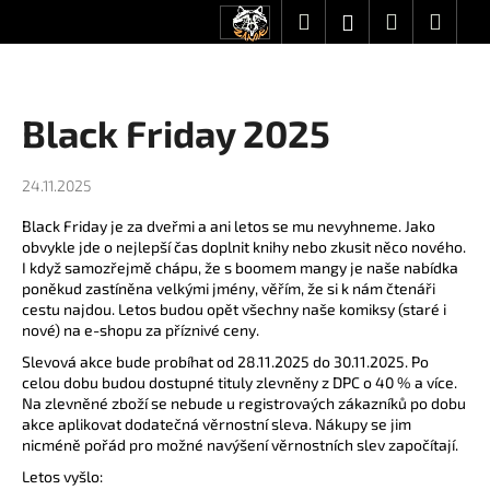
K
Přejít
Hledat
Nákupní
Men
Přihlášení
CZK
na
o
obsah
Zpět
Zpět
košík
š
í
C
Black Friday 2025
k
o
p
24.11.2025
o
Black Friday je za dveřmi a ani letos se mu nevyhneme. Jako
t
obvykle jde o nejlepší čas doplnit knihy nebo zkusit něco nového.
ř
I když samozřejmě chápu, že s boomem mangy je naše nabídka
e
poněkud zastíněna velkými jmény, věřím, že si k nám čtenáři
cestu najdou. Letos budou opět všechny naše komiksy (staré i
b
nové) na e-shopu za příznivé ceny.
u
Slevová akce bude probíhat od 28.11.2025 do 30.11.2025. Po
j
celou dobu budou dostupné tituly zlevněny z DPC o 40 % a více.
e
Na zlevněné zboží se nebude u registrovaých zákazníků po dobu
akce aplikovat dodatečná věrnostní sleva. Nákupy se jim
t
nicméně pořád pro možné navýšení věrnostních slev započítají.
e
Letos vyšlo:
n