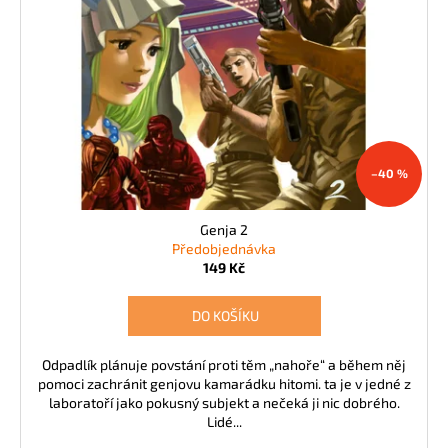
k
d
a
t
u
j
ů
k
í
t
t
ů
?
–40 %
Genja 2
HLEDAT
Předobjednávka
149 Kč
DO KOŠÍKU
D
o
p
Odpadlík plánuje povstání proti těm „nahoře“ a během něj
pomoci zachránit genjovu kamarádku hitomi. ta je v jedné z
o
laboratoří jako pokusný subjekt a nečeká ji nic dobrého.
r
Lidé...
u