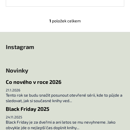
č
u
j
e
1
položek celkem
O
m
v
e
Z
l
á
á
Instagram
d
p
CRUELER
a
THAN
a
DEAD
c
t
1
í
Novinky
í
174
p
Kč
r
Co nového v roce 2026
v
21.1.2026
k
Tento rok se budu snažit posunout otevřené sérii, kde to půjde a
y
sledovat, jak si současné knihy ved...
v
Black Friday 2025
ý
24.11.2025
p
Black Friday je za dveřmi a ani letos se mu nevyhneme. Jako
i
obvykle jde o nejlepší čas doplnit knihy...