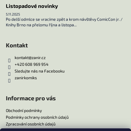
s
Listopadové novinky
u
5.11.2025
Po delší odmlce se vracíme zpět a krom návštěvy ComicCon jr. /
Knihy Brno na přelomu října a listopa...
Kontakt
kontakt
@
zanir.cz
+420 608 969 954
Sledujte nás na Facebooku
zanirkomiks
Informace pro vás
Obchodní podmínky
Podmínky ochrany osobních údajů
Zpracování osobních údajů
Reklamační řád