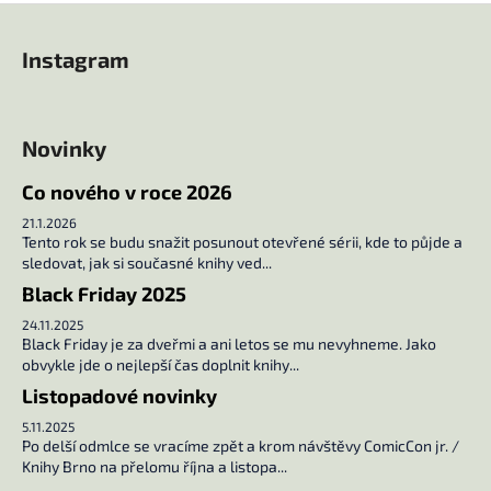
Z
l
á
á
Instagram
d
p
a
a
c
t
í
Novinky
í
p
r
Co nového v roce 2026
v
21.1.2026
k
Tento rok se budu snažit posunout otevřené sérii, kde to půjde a
y
sledovat, jak si současné knihy ved...
v
Black Friday 2025
ý
24.11.2025
p
Black Friday je za dveřmi a ani letos se mu nevyhneme. Jako
i
obvykle jde o nejlepší čas doplnit knihy...
s
Listopadové novinky
u
5.11.2025
Po delší odmlce se vracíme zpět a krom návštěvy ComicCon jr. /
Knihy Brno na přelomu října a listopa...