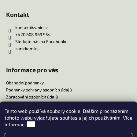
Kontakt
kontakt
@
zanir.cz
+420 608 969 954
Sledujte nás na Facebooku
zanirkomiks
Informace pro vás
Obchodní podmínky
Podmínky ochrany osobních údajů
Zpracování osobních údajů
Reklamační řád
Tento web používá soubory cookie. Dalším procházením
Doprava
tohoto webu vyjadřujete souhlas s jejich používáním. Více
Platba
informací
zde
.
Moje objednávka