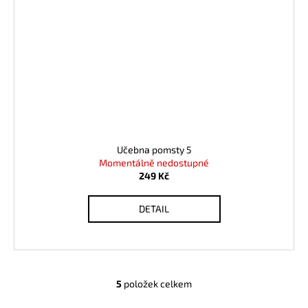
Učebna pomsty 5
Momentálně nedostupné
249 Kč
DETAIL
5
položek celkem
O
v