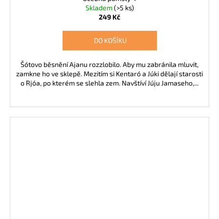
Skladem
(>5 ks)
249 Kč
DO KOŠÍKU
Šótovo běsnění Ajanu rozzlobilo. Aby mu zabránila mluvit,
zamkne ho ve sklepě. Mezitím si Kentaró a Júki dělají starosti
o Rjóa, po kterém se slehla zem. Navštíví Júju Jamaseho,...