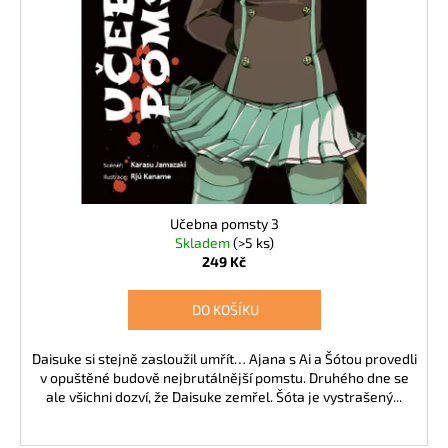
Učebna pomsty 3
Skladem
(>5 ks)
249 Kč
DO KOŠÍKU
Daisuke si stejně zasloužil umřít… Ajana s Ai a Šótou provedli
v opuštěné budově nejbrutálnější pomstu. Druhého dne se
ale všichni dozví, že Daisuke zemřel. Šóta je vystrašený...