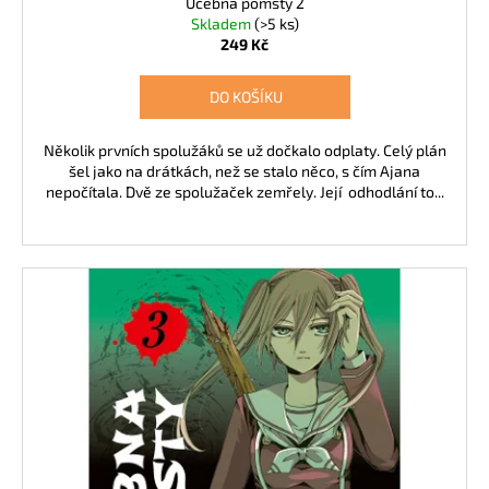
Učebna pomsty 2
Skladem
(>5 ks)
249 Kč
DO KOŠÍKU
Několik prvních spolužáků se už dočkalo odplaty. Celý plán
šel jako na drátkách, než se stalo něco, s čím Ajana
nepočítala. Dvě ze spolužaček zemřely. Její odhodlání to...