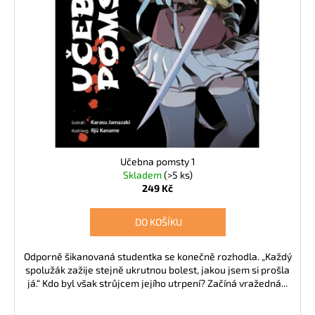
k
d
a
t
u
j
ů
k
í
t
t
ů
?
Učebna pomsty 1
HLEDAT
Skladem
(>5 ks)
249 Kč
DO KOŠÍKU
D
o
p
Odporně šikanovaná studentka se konečně rozhodla. „Každý
spolužák zažije stejně ukrutnou bolest, jakou jsem si prošla
o
já.“ Kdo byl však strůjcem jejího utrpení? Začíná vražedná...
r
u