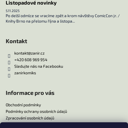
Listopadové novinky
u
5.11.2025
Po delší odmlce se vracíme zpět a krom návštěvy ComicCon jr. /
Knihy Brno na přelomu října a listopa...
Kontakt
kontakt
@
zanir.cz
+420 608 969 954
Sledujte nás na Facebooku
zanirkomiks
Informace pro vás
Obchodní podmínky
Podmínky ochrany osobních údajů
Zpracování osobních údajů
Reklamační řád