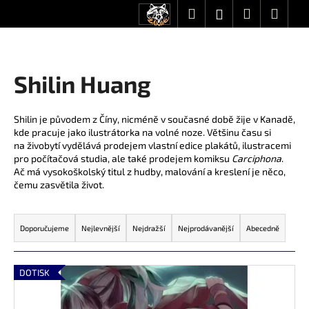
K
Přejít
Hledat
Nákupní
Men
Přihlášení
CZK
na
o
obsah
Zpět
Zpět
košík
š
í
C
Shilin Huang
k
o
p
Shilin je původem z Číny, nicméně v současné době žije v Kanadě,
o
kde pracuje jako ilustrátorka na volné noze. Většinu času si
t
na živobytí vydělává prodejem vlastní edice plakátů, ilustracemi
pro počítačová studia, ale také prodejem komiksu
Carciphona
.
ř
Ač má vysokoškolský titul z hudby, malování a kreslení je něco,
e
čemu zasvětila život.
b
Ř
u
a
Doporučujeme
Nejlevnější
Nejdražší
Nejprodávanější
Abecedně
j
z
e
e
V
t
DOTISK
n
ý
e
í
p
n