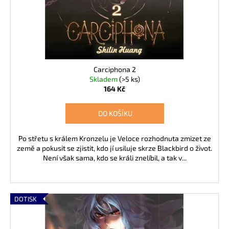
Carciphona 2
Skladem
(>5 ks)
164 Kč
DO KOŠÍKU
Po střetu s králem Kronzelu je Veloce rozhodnuta zmizet ze
země a pokusit se zjistit, kdo jí usiluje skrze Blackbird o život.
Není však sama, kdo se králi znelíbil, a tak v...
DOTISK