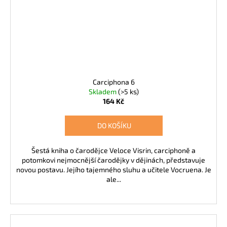
Carciphona 6
Skladem
(>5 ks)
164 Kč
DO KOŠÍKU
Šestá kniha o čarodějce Veloce Visrin, carciphoně a
potomkovi nejmocnější čarodějky v dějinách, představuje
novou postavu. Jejího tajemného sluhu a učitele Vocruena. Je
ale...