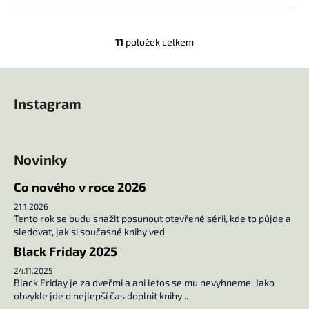
11
položek celkem
O
v
Z
l
á
á
Instagram
d
p
a
a
c
t
í
Novinky
í
p
r
Co nového v roce 2026
v
21.1.2026
k
Tento rok se budu snažit posunout otevřené sérii, kde to půjde a
y
sledovat, jak si současné knihy ved...
v
Black Friday 2025
ý
24.11.2025
p
Black Friday je za dveřmi a ani letos se mu nevyhneme. Jako
i
obvykle jde o nejlepší čas doplnit knihy...
s