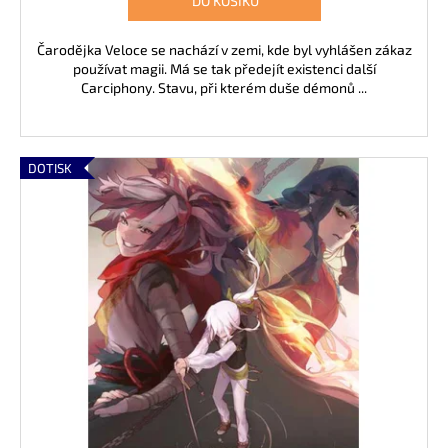
DO KOŠÍKU
č
u
j
Čarodějka Veloce se nachází v zemi, kde byl vyhlášen zákaz
e
používat magii. Má se tak předejít existenci další
Carciphony. Stavu, při kterém duše démonů ...
m
e
DOTISK
RADIANT
01
139
Kč