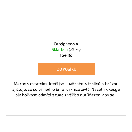
Carciphona 4
Skladem
(>5 ks)
164 Kč
DO KOŠÍKU
Meron s ostatními, kteří jsou uvězněni v trhlině, s hrůzou
zjišťuje, co se přihodilo Enfelidí knize živlů. Náčelník Kasga
pln hořkosti odmítá situaci uvěřit a nutí Meron, aby se...