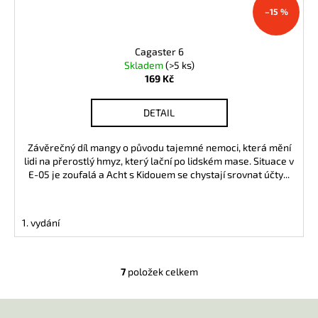
–15 %
Cagaster 6
Skladem
(>5 ks)
169 Kč
DETAIL
Závěrečný díl mangy o původu tajemné nemoci, která mění
lidi na přerostlý hmyz, který lační po lidském mase. Situace v
E-05 je zoufalá a Acht s Kidouem se chystají srovnat účty...
1. vydání
7
položek celkem
O
v
Z
l