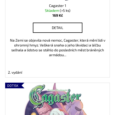
Cagaster 1
Skladem
(>5 ks)
169 Kč
DETAIL
Na Zemi se objevila nová nemoc, Cagaster, která mění lidi v
ohromný hmyz. Veškerá snaha o jeho likvidaci a léčbu
selhala a lidstvo se stáhlo do posledních měst bráněných
armádou...
2. vydání
DOTISK