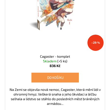
k
d
a
t
u
j
ů
k
í
t
t
ů
?
–29 %
Cagaster - komplet
HLEDAT
Skladem
(>5 ks)
836 Kč
DO KOŠÍKU
D
o
p
Na Zemi se objevila nová nemoc, Cagaster, která mění lidi v
ohromný hmyz. Veškerá snaha o jeho likvidaci a léčbu
o
selhala a lidstvo se stáhlo do posledních měst bráněných
r
armádou...
u