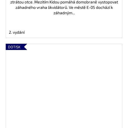
ztrátou otce. Mezitím Kidou pomáhá domobraně vystopovat
záhadného vraha likvidátorů. Ve městě E-05 dochází k
záhadným...
2. vydání
DOTISK