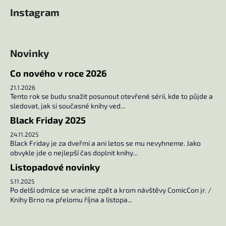
á
á
Instagram
d
p
a
a
c
t
í
Novinky
í
p
r
Co nového v roce 2026
v
21.1.2026
k
Tento rok se budu snažit posunout otevřené sérii, kde to půjde a
y
sledovat, jak si současné knihy ved...
v
Black Friday 2025
ý
24.11.2025
p
Black Friday je za dveřmi a ani letos se mu nevyhneme. Jako
i
obvykle jde o nejlepší čas doplnit knihy...
s
Listopadové novinky
u
5.11.2025
Po delší odmlce se vracíme zpět a krom návštěvy ComicCon jr. /
Knihy Brno na přelomu října a listopa...