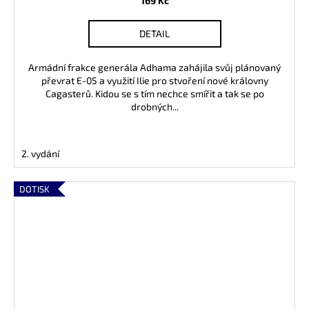
169 Kč
DETAIL
Armádní frakce generála Adhama zahájila svůj plánovaný
převrat E-05 a využití Ilie pro stvoření nové královny
Cagasterů. Kidou se s tím nechce smířit a tak se po
drobných...
2. vydání
DOTISK