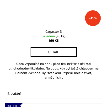
–15 %
Cagaster 3
Skladem
(>5 ks)
169 Kč
DETAIL
Kidou vzpomíná na dobu před tím, než se z něj stal
plnohodnotný likvidátor. Na dobu, kdy byl ještě chlapcem na
Dálném východě. Byl svědkem utrpení, boje o život,
armádních...
2. vydání
DOTISK