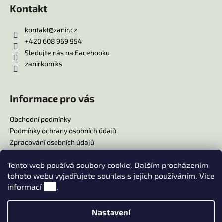
Kontakt
kontakt
@
zanir.cz
+420 608 969 954
Sledujte nás na Facebooku
zanirkomiks
Informace pro vás
Obchodní podmínky
Podmínky ochrany osobních údajů
Zpracování osobních údajů
Reklamační řád
Tento web používá soubory cookie. Dalším procházením
Doprava
tohoto webu vyjadřujete souhlas s jejich používáním. Více
Platba
informací
zde
.
Moje objednávka
Nastavení
Vytvořil Shoptet