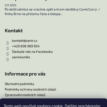
5.11.2025
Po delší odmlce se vracíme zpět a krom návštěvy ComicCon jr. /
Knihy Brno na přelomu října a listopa...
Kontakt
kontakt
@
zanir.cz
+420 608 969 954
Sledujte nás na Facebooku
zanirkomiks
Informace pro vás
Obchodní podmínky
Podmínky ochrany osobních údajů
Zpracování osobních údajů
Reklamační řád
Tento web používá soubory cookie. Dalším procházením
Doprava