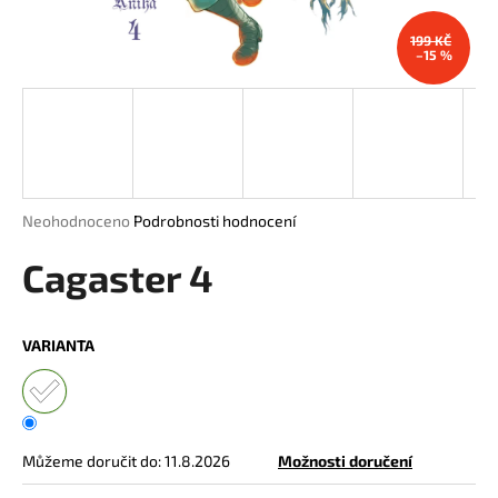
a
199 KČ
j
–15 %
í
t
?
Průměrné
Neohodnoceno
Podrobnosti hodnocení
hodnocení
HLEDAT
produktu
Cagaster 4
je
0,0
z
VARIANTA
5
D
hvězdiček.
o
p
o
r
Můžeme doručit do:
11.8.2026
Možnosti doručení
u