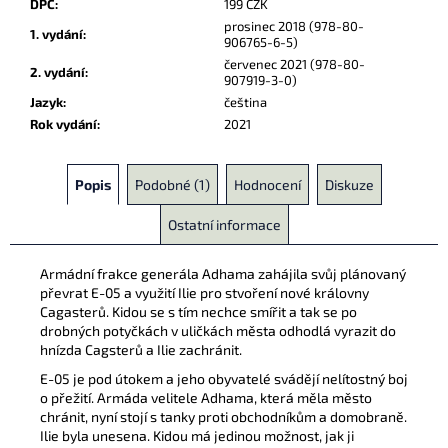
DPC
:
199 CZK
prosinec 2018 (978-80-
1. vydání
:
906765-6-5)
červenec 2021 (978-80-
2. vydání
:
907919-3-0)
Jazyk
:
čeština
Rok vydání
:
2021
Popis
Podobné (1)
Hodnocení
Diskuze
Ostatní informace
Armádní frakce generála Adhama zahájila svůj plánovaný
převrat E-05 a využití Ilie pro stvoření nové královny
Cagasterů. Kidou se s tím nechce smířit a tak se po
drobných potyčkách v uličkách města odhodlá vyrazit do
hnízda Cagsterů a Ilie zachránit.
E-05 je pod útokem a jeho obyvatelé svádějí nelítostný boj
o přežití. Armáda velitele Adhama, která měla město
chránit, nyní stojí s tanky proti obchodníkům a domobraně.
Ilie byla unesena. Kidou má jedinou možnost, jak ji