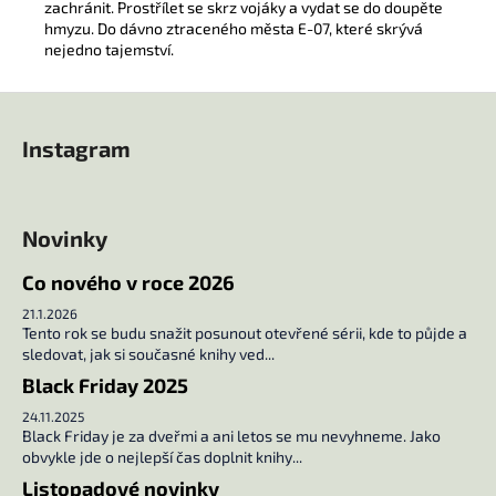
zachránit. Prostřílet se skrz vojáky a vydat se do doupěte
hmyzu. Do dávno ztraceného města E-07, které skrývá
nejedno tajemství.
Z
á
Instagram
p
a
t
Novinky
í
Co nového v roce 2026
21.1.2026
Tento rok se budu snažit posunout otevřené sérii, kde to půjde a
sledovat, jak si současné knihy ved...
Black Friday 2025
24.11.2025
Black Friday je za dveřmi a ani letos se mu nevyhneme. Jako
obvykle jde o nejlepší čas doplnit knihy...
Listopadové novinky