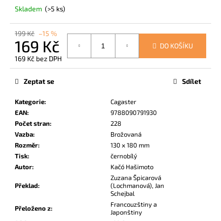
č
Skladem
(>5 ks)
u
j
199 Kč
–15 %
e
169 Kč
m
DO KOŠÍKU
e
169 Kč bez DPH
Měrná
cena:
Zeptat se
Sdílet
UČEBNA
POMSTY
Kategorie
:
Cagaster
2
EAN
:
9788090791930
249
Počet stran
:
228
Kč
Vazba
:
Brožovaná
Rozměr
:
130 x 180 mm
Tisk
:
černobílý
Autor
:
Kačó Hašimoto
Zuzana Špicarová
Překlad
:
(Lochmanová), Jan
Schejbal
Francouzštiny a
Přeloženo z
:
Japonštiny