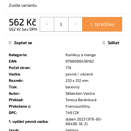
č
Zvolte variantu
u
j
562 Kč
e
DO KOŠÍKU
m
562 Kč bez DPH
e
Měrná
cena:
Zeptat se
Sdílet
UČEBNA
Kategorie
:
Komiksy a manga
POMSTY
1
EAN
:
9788088438182
Počet stran
:
176
249
Kč
Vazba
:
pevná / vázaná
Rozměr
:
233 x 312 mm
Tisk
:
barevný
Autor
:
Sébastien Vastra
Překlad
:
Tereza Beránková
Přeloženo z
:
Francouzštiny
DPC
:
749 CZK
duben 2023 (978-80-
1. vydání pevná vazba
:
88438-18-2)
Jazyk
:
čeština