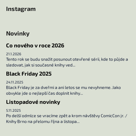
á
Instagram
p
a
t
Novinky
í
Co nového v roce 2026
21.1.2026
Tento rok se budu snažit posunout otevřené sérii, kde to půjde a
sledovat, jak si současné knihy ved...
Black Friday 2025
24.11.2025
Black Friday je za dveřmi a ani letos se mu nevyhneme. Jako
obvykle jde o nejlepší čas doplnit knihy...
Listopadové novinky
5.11.2025
Po delší odmlce se vracíme zpět a krom návštěvy ComicCon jr. /
Knihy Brno na přelomu října a listopa...