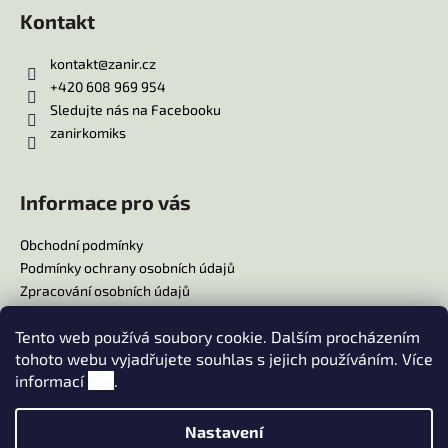
Kontakt
kontakt
@
zanir.cz
+420 608 969 954
Sledujte nás na Facebooku
zanirkomiks
Informace pro vás
Obchodní podmínky
Podmínky ochrany osobních údajů
Zpracování osobních údajů
Reklamační řád
Tento web používá soubory cookie. Dalším procházením
Doprava
tohoto webu vyjadřujete souhlas s jejich používáním. Více
Platba
informací
zde
.
Moje objednávka
Nastavení
Vytvořil Shoptet