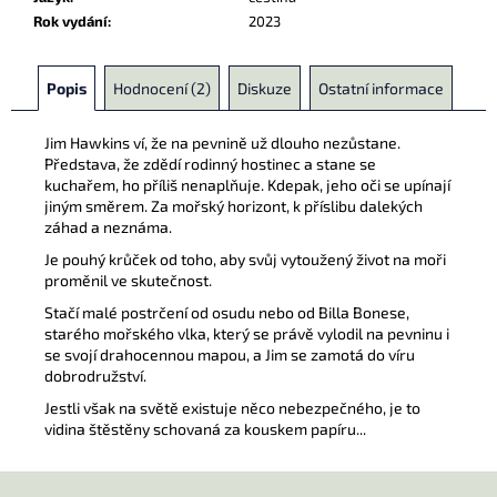
Rok vydání
:
2023
Popis
Hodnocení (2)
Diskuze
Ostatní informace
Jim Hawkins ví, že na pevnině už dlouho nezůstane.
Představa, že zdědí rodinný hostinec a stane se
kuchařem, ho příliš nenaplňuje. Kdepak, jeho oči se upínají
jiným směrem. Za mořský horizont, k příslibu dalekých
záhad a neznáma.
Je pouhý krůček od toho, aby svůj vytoužený život na moři
proměnil ve skutečnost.
Stačí malé postrčení od osudu nebo od Billa Bonese,
starého mořského vlka, který se právě vylodil na pevninu i
se svojí drahocennou mapou, a Jim se zamotá do víru
dobrodružství.
Jestli však na světě existuje něco nebezpečného, je to
vidina štěstěny schovaná za kouskem papíru...
Z