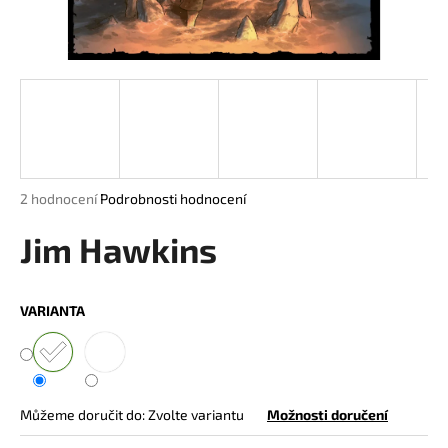
a
j
í
t
?
Průměrné
2 hodnocení
Podrobnosti hodnocení
hodnocení
HLEDAT
produktu
Jim Hawkins
je
5,0
z
VARIANTA
5
D
hvězdiček.
o
p
o
r
Můžeme doručit do:
Zvolte variantu
Možnosti doručení
u