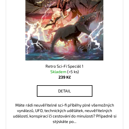
k
d
a
t
u
j
ů
k
í
t
t
ů
?
Retro Sci-Fi Speciál 1
HLEDAT
Skladem
(>5 ks)
239 Kč
DETAIL
D
o
p
Máte rádi neuvěřitelné sci-fi příběhy plné všemožných
vynálezů, UFO, technických udělátek, neuvěřitelných
o
událostí, konspirací či cestování do minulosti? Případně si
r
stýskáte po...
u