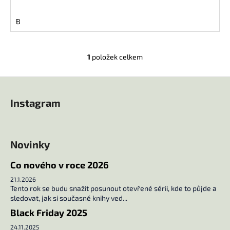
č
u
B
j
e
m
1
položek celkem
e
O
v
Z
l
UČEBNA
á
á
POMSTY
Instagram
d
2
p
a
a
249
c
Kč
t
í
Novinky
í
p
r
Co nového v roce 2026
v
21.1.2026
k
Tento rok se budu snažit posunout otevřené sérii, kde to půjde a
y
sledovat, jak si současné knihy ved...
v
Black Friday 2025
ý
24.11.2025