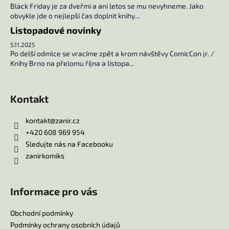
p
Black Friday je za dveřmi a ani letos se mu nevyhneme. Jako
i
obvykle jde o nejlepší čas doplnit knihy...
s
Listopadové novinky
u
5.11.2025
Po delší odmlce se vracíme zpět a krom návštěvy ComicCon jr. /
Knihy Brno na přelomu října a listopa...
Kontakt
kontakt
@
zanir.cz
+420 608 969 954
Sledujte nás na Facebooku
zanirkomiks
Informace pro vás
Obchodní podmínky
Podmínky ochrany osobních údajů