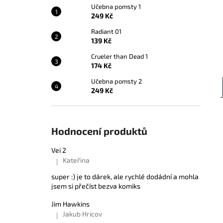
Učebna pomsty 1
249 Kč
Radiant 01
139 Kč
Crueler than Dead 1
174 Kč
Učebna pomsty 2
249 Kč
Hodnocení produktů
Vei 2
Kateřina
|
Hodnocení produktu je 5 z 5 hvězdiček.
super :) je to dárek, ale rychlé dodádní a mohla
jsem si přečíst bezva komiks
Jim Hawkins
Jakub Hricov
|
Hodnocení produktu je 5 z 5 hvězdiček.