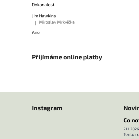
Dokonalosť.
Jim Hawkins
Miroslav Mrkvička
|
Hodnocení produktu je 5 z 5 hvězdiček.
Ano
Přijímáme online platby
Z
á
Instagram
Novi
p
a
Co no
t
21.1.2026
í
Tento r