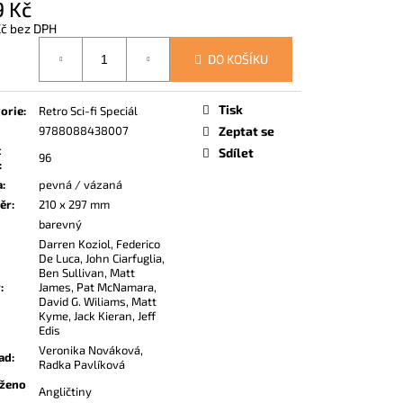
9 Kč
Kč bez DPH
á
DO KOŠÍKU
Tisk
orie
:
Retro Sci-fi Speciál
9788088438007
Zeptat se
t
Sdílet
96
:
a
:
pevná / vázaná
ěr
:
210 x 297 mm
barevný
Darren Koziol, Federico
De Luca, John Ciarfuglia,
Ben Sullivan, Matt
r
:
James, Pat McNamara,
David G. Wiliams, Matt
Kyme, Jack Kieran, Jeff
Edis
Veronika Nováková,
ad
:
Radka Pavlíková
oženo
Angličtiny