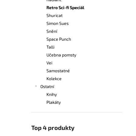
249 Kč
l
Retro Sci-fi Speciál
Shuricat
Simon Sues
Snění
Space Punch
Talli
Učebna pomsty
Vei
Samostatné
Kolekce
Ostatní
Knihy
Plakáty
Top 4 produkty