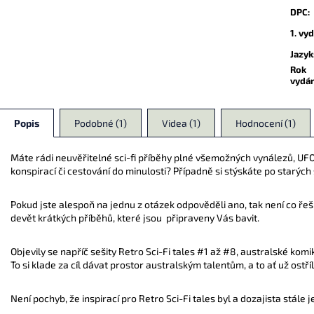
DPC
:
1. vy
Jazyk
Rok
vydá
Popis
Podobné (1)
Videa (1)
Hodnocení (1)
Máte rádi neuvěřitelné sci-fi příběhy plné všemožných vynálezů, UFO
konspirací či cestování do minulosti? Případně si stýskáte po starých
Pokud jste alespoň na jednu z otázek odpověděli ano, tak není co řeši
devět krátkých příběhů, které jsou připraveny Vás bavit.
Objevily se napříč sešity Retro Sci-Fi tales #1 až #8, australské kom
To si klade za cíl dávat prostor australským talentům, a to ať už os
Není pochyb, že inspirací pro Retro Sci-Fi tales byl a dozajista stá