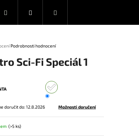
Hledat
Přihlášení
Nákupní
Novinky
Ediční plán
košík
rné
ocení
Podrobnosti hodnocení
ení
tu
tro Sci-Fi Speciál 1
ček.
NTA
 doručit do:
12.8.2026
Možnosti doručení
dem
(>5 ks)
DEAD 1