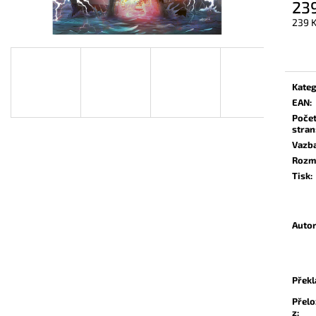
23
139 Kč
174 Kč
239 
Měrn
cena:
Kateg
EAN
:
Poče
stran
Vazb
Rozm
Tisk
:
Auto
Překl
Přel
z
: