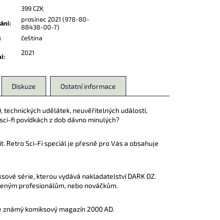
399 CZK
prosinec 2021 (978-80-
dání
:
88438-00-7)
:
čeština
2021
ní
:
Diskuze
Ostatní informace
, technických udělátek, neuvěřitelných událostí,
 sci-fi povídkách z dob dávno minulých?
t. Retro Sci-Fi speciál je přesně pro Vás a obsahuje
iksové série, kterou vydává nakladatelství DARK OZ.
tříleným profesionálům, nebo nováčkům.
le je známý komiksový magazín 2000 AD.