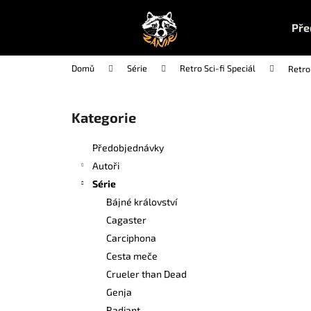
K
Přejít
na
o
Pře
obsah
Zpět
Zpět
š
do
do
í
Domů
Série
Retro Sci-fi Speciál
Retro 
k
obchodu
obchodu
P
o
Kategorie
Přeskočit
s
kategorie
t
Předobjednávky
r
Autoři
a
Série
n
Bájné království
n
Cagaster
í
Carciphona
p
Cesta meče
a
Crueler than Dead
n
Genja
UČEBNA POMSTY 1
e
Radiant