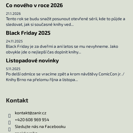
r
Co nového v roce 2026
v
21.1.2026
k
Tento rok se budu snažit posunout otevřené sérii, kde to půjde a
y
sledovat, jak si současné knihy ved...
v
Black Friday 2025
ý
24.11.2025
p
Black Friday je za dveřmi a ani letos se mu nevyhneme. Jako
i
obvykle jde o nejlepší čas doplnit knihy...
s
Listopadové novinky
u
5.11.2025
Po delší odmlce se vracíme zpět a krom návštěvy ComicCon jr. /
Knihy Brno na přelomu října a listopa...
Kontakt
kontakt
@
zanir.cz
+420 608 969 954
Sledujte nás na Facebooku