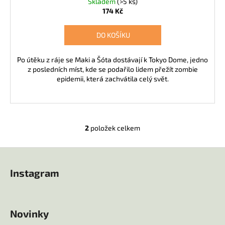
Skladem
(>5 ks)
174 Kč
DO KOŠÍKU
Po útěku z ráje se Maki a Šóta dostávají k Tokyo Dome, jedno
z posledních míst, kde se podařilo lidem přežít zombie
epidemii, která zachvátila celý svět.
2
položek celkem
O
v
Z
l
á
á
Instagram
d
p
a
a
c
t
í
Novinky
í
p