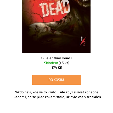
k
d
a
t
u
j
ů
k
í
t
t
ů
?
Crueler than Dead 1
HLEDAT
Skladem
(>5 ks)
174 Kč
DO KOŠÍKU
D
o
p
Nikdo neví, kde se to vzalo… ale když si svět konečně
uvědomil, co se před rokem stalo, už bylo vše v troskách.
o
r
u