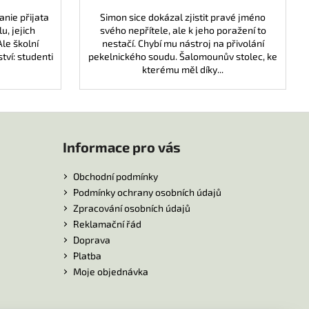
nie přijata
Simon sice dokázal zjistit pravé jméno
u, jejich
svého nepřítele, ale k jeho poražení to
le školní
nestačí. Chybí mu nástroj na přivolání
tví: studenti
pekelnického soudu. Šalomounův stolec, ke
kterému měl díky...
Informace pro vás
Obchodní podmínky
Podmínky ochrany osobních údajů
Zpracování osobních údajů
Reklamační řád
Doprava
Platba
Moje objednávka