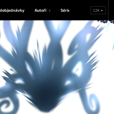
dobjednávky
Autoři
Série
Ostatní
CZK
Co potřebujete najít?
HLEDAT
Doporučujeme
RADIANT 01
CRUELER THAN 