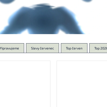
139 Kč
174 Kč
Připravujeme
Slevy červenec
Top červen
Top 202