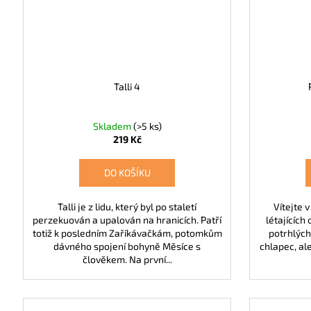
Talli 4
Skladem
(>5 ks)
219 Kč
DO KOŠÍKU
Talli je z lidu, který byl po staletí
Vítejte
perzekuován a upalován na hranicích. Patří
létajících
totiž k posledním Zaříkávačkám, potomkům
potrhlých 
dávného spojení bohyně Měsíce s
chlapec, al
člověkem. Na první...