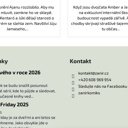
nění Ajanu rozzlobilo. Aby mu
Když jsou dvojčata Amber a Jea
 mluvit, zamkne ho ve sklepě.
na exkluzivní internátní škol
Kentaró a Júki dělají starosti o
budoucnost vypadá zářivě. A
rém se slehla zem. Navštíví Júju
chodby skrývají strašlivé tajems
Jamaseho,...
tu občas...
nky
Kontakt
vého v roce 2026
kontakt
@
zanir.cz
+420 608 969 954
ok se budu snažit posunout
Sledujte nás na Facebooku
 sérii, kde to půjde a sledovat,
zanirkomiks
oučasné knihy ved...
 Friday 2025
5
iday je za dveřmi a ani letos se
hneme. Jako obvykle jde o