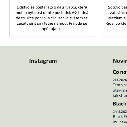
Lidstvo se postaralo o další válku, která
Šótovo běs
mohla být dost dobře poslední. Výsledná
zabránila
destrukce pohřbila civilizaci a světem se
Mezitím si 
začaly šířit smrtelné nemoci. Příroda se
Rjóa, po kte
opět ujala...
Z
á
Instagram
Novi
p
a
Co no
t
21.1.2026
í
Tento r
otevřené
jak si s
Black
24.11.202
Black Fr
mu nevy