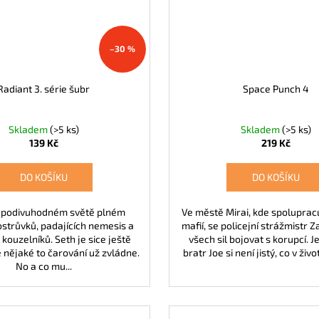
–30 %
Radiant 3. série šubr
Space Punch 4
Skladem
(>5 ks)
Skladem
(>5 ks)
139 Kč
219 Kč
DO KOŠÍKU
DO KOŠÍKU
 v podivuhodném světě plném
Ve městě Mirai, kde spolupracu
 ostrůvků, padajících nemesis a
mafií, se policejní strážmistr Z
kouzelníků. Seth je sice ještě
všech sil bojovat s korupcí. 
e nějaké to čarování už zvládne.
bratr Joe si není jistý, co v život
No a co mu...