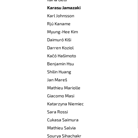
249 Kč
l
Karasu Jamazaki
Karl Johnsson
Rjú Kaname
Myung-Hee Kim
Daimuró Kiši
Darren Koziol
Kačó Hašimoto
Benjamin Hsu
Shilin Huang
Jan Mareš
Mathieu Mariolle
Giacomo Masi
Katarzyna Niemiec
Sara Rossi
Cukasa Saimura
Mathieu Salvia
Sourya Sihachakr