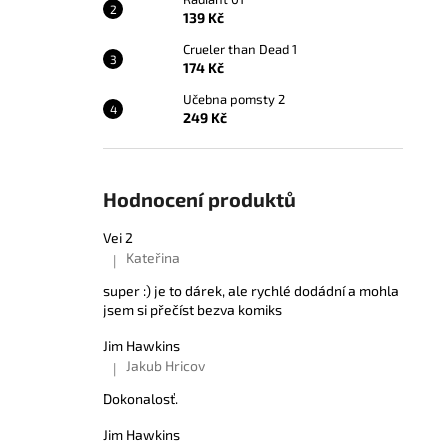
139 Kč
Crueler than Dead 1
174 Kč
Učebna pomsty 2
249 Kč
Hodnocení produktů
Vei 2
Kateřina
|
Hodnocení produktu je 5 z 5 hvězdiček.
super :) je to dárek, ale rychlé dodádní a mohla
jsem si přečíst bezva komiks
Jim Hawkins
Jakub Hricov
|
Hodnocení produktu je 5 z 5 hvězdiček.
Dokonalosť.
Jim Hawkins