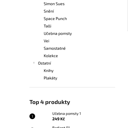
Simon Sues
Snění
Space Punch
Talli
Učebna pomsty
Vei
Samostatné
Kolekce
Ostatní
Knihy
Plakáty
Top 4 produkty
Učebna pomsty 1
249 Kč
Radiant 01