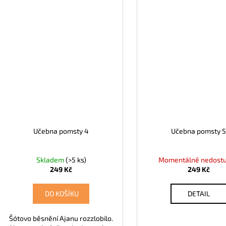
Učebna pomsty 4
Učebna pomsty 
Skladem
(>5 ks)
Momentálně nedost
249 Kč
249 Kč
DO KOŠÍKU
DETAIL
Šótovo běsnění Ajanu rozzlobilo.