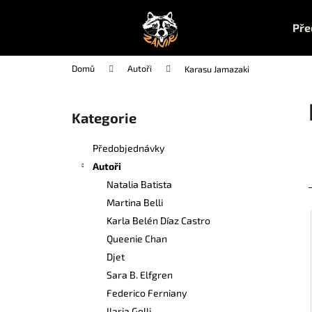
K
Přejít
na
o
Pře
obsah
Zpět
Zpět
š
do
do
í
Domů
Autoři
Karasu Jamazaki
k
obchodu
obchodu
P
o
Kategorie
Přeskočit
s
kategorie
t
Předobjednávky
r
Autoři
a
Natalia Batista
n
Martina Belli
n
Karla Belén Díaz Castro
í
Queenie Chan
p
Djet
a
Sara B. Elfgren
n
Federico Ferniany
UČEBNA POMSTY 1
e
Ilaria Gelli