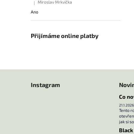
Miroslav Mrkvička
|
Hodnocení produktu je 5 z 5 hvězdiček.
Ano
Přijímáme online platby
Z
á
Instagram
Novi
p
a
Co no
t
21.1.2026
í
Tento r
otevřené
jak si s
Black