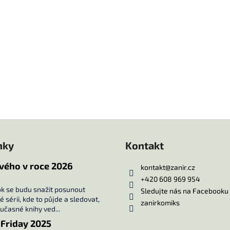
nky
Kontakt
vého v roce 2026
kontakt
@
zanir.cz
+420 608 969 954
ok se budu snažit posunout
Sledujte nás na Facebooku
 sérii, kde to půjde a sledovat,
zanirkomiks
oučasné knihy ved...
 Friday 2025