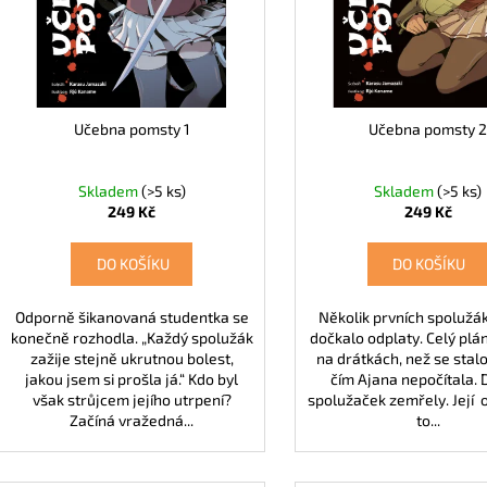
r
139 Kč
174 Kč
u
o
k
d
t
u
ů
k
Učebna pomsty 1
Učebna pomsty 
t
ů
Skladem
(>5 ks)
Skladem
(>5 ks)
249 Kč
249 Kč
DO KOŠÍKU
DO KOŠÍKU
Odporně šikanovaná studentka se
Několik prvních spolužá
konečně rozhodla. „Každý spolužák
dočkalo odplaty. Celý plán
zažije stejně ukrutnou bolest,
na drátkách, než se stalo
jakou jsem si prošla já.“ Kdo byl
čím Ajana nepočítala. 
však strůjcem jejího utrpení?
spolužaček zemřely. Její 
Začíná vražedná...
to...