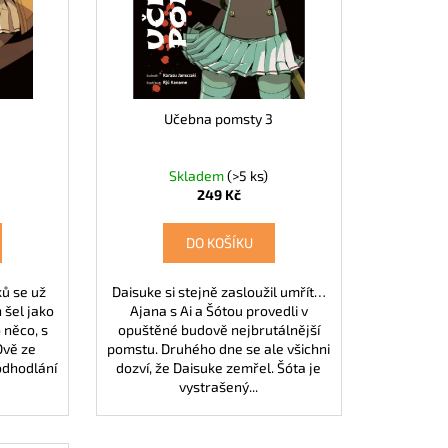
2
Učebna pomsty 3
Skladem
(>5 ks)
249 Kč
DO KOŠÍKU
ků se už
Daisuke si stejně zasloužil umřít…
 šel jako
Ajana s Ai a Šótou provedli v
 něco, s
opuštěné budově nejbrutálnější
Dvě ze
pomstu. Druhého dne se ale všichni
odhodlání
dozví, že Daisuke zemřel. Šóta je
vystrašený...