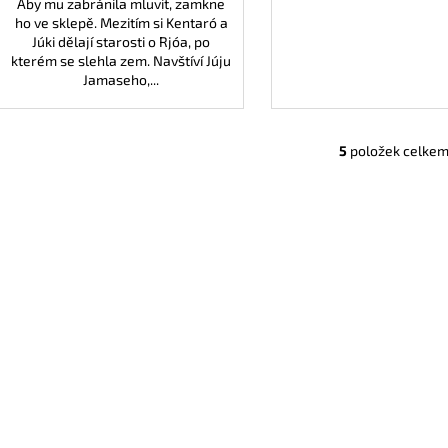
Aby mu zabránila mluvit, zamkne
ho ve sklepě. Mezitím si Kentaró a
Júki dělají starosti o Rjóa, po
kterém se slehla zem. Navštíví Júju
Jamaseho,...
5
položek celke
O
v
l
á
d
a
c
í
p
r
v
k
y
v