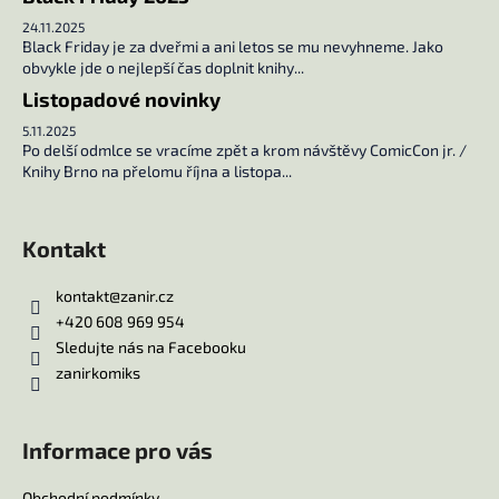
24.11.2025
Black Friday je za dveřmi a ani letos se mu nevyhneme. Jako
obvykle jde o nejlepší čas doplnit knihy...
Listopadové novinky
5.11.2025
Po delší odmlce se vracíme zpět a krom návštěvy ComicCon jr. /
Knihy Brno na přelomu října a listopa...
Kontakt
kontakt
@
zanir.cz
+420 608 969 954
Sledujte nás na Facebooku
zanirkomiks
Informace pro vás
Obchodní podmínky