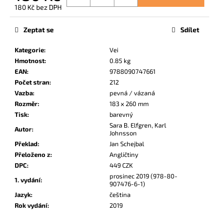
č
180 Kč bez DPH
u
Měrná
j
cena:
Zeptat se
Sdílet
e
m
Kategorie
:
Vei
e
Hmotnost
:
0.85 kg
EAN
:
9788090747661
Počet stran
:
212
RADIANT
01
Vazba
:
pevná / vázaná
Rozměr
:
183 x 260 mm
139
Kč
Tisk
:
barevný
Sara B. Elfgren, Karl
Autor
:
Johnsson
Překlad
:
Jan Schejbal
Přeloženo z
:
Angličtiny
DPC
:
449 CZK
prosinec 2019 (978-80-
1. vydání
:
907476-6-1)
Jazyk
:
čeština
Rok vydání
:
2019