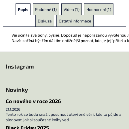
Popis
Podobné (1)
Videa (1)
Hodnocení (1)
Diskuze
Ostatní informace
Vei učinila své bohy, pyšné. Doposud je neporaženou vyvolenou Jotu
Navíc začíná být čím dál tím obtížnější poznat, kdo je její přítel
Z
á
Instagram
p
a
t
Novinky
í
Co nového v roce 2026
21.1.2026
Tento rok se budu snažit posunout otevřené sérii, kde to půjde a
sledovat, jak si současné knihy ved...
Black Friday 2025