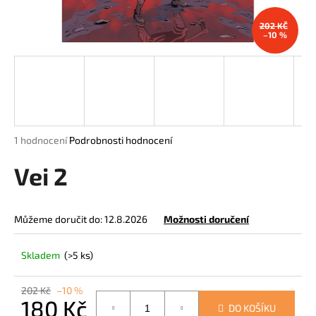
a
202 KČ
j
–10 %
í
t
?
Průměrné
1 hodnocení
Podrobnosti hodnocení
hodnocení
HLEDAT
produktu
Vei 2
je
5,0
z
Můžeme doručit do:
12.8.2026
Možnosti doručení
5
D
hvězdiček.
o
Skladem
(>5 ks)
p
o
r
202 Kč
–10 %
180 Kč
u
DO KOŠÍKU