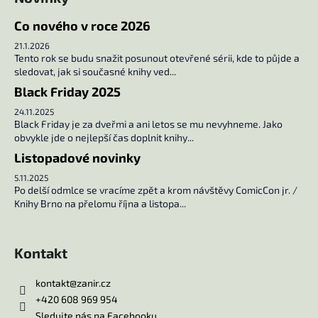
í
p
r
Co nového v roce 2026
v
21.1.2026
k
Tento rok se budu snažit posunout otevřené sérii, kde to půjde a
y
sledovat, jak si současné knihy ved...
v
Black Friday 2025
ý
24.11.2025
p
Black Friday je za dveřmi a ani letos se mu nevyhneme. Jako
i
obvykle jde o nejlepší čas doplnit knihy...
s
Listopadové novinky
u
5.11.2025
Po delší odmlce se vracíme zpět a krom návštěvy ComicCon jr. /
Knihy Brno na přelomu října a listopa...
Kontakt
kontakt
@
zanir.cz
+420 608 969 954
Sledujte nás na Facebooku