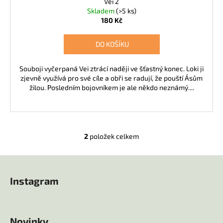
Vei 2
Skladem
(>5 ks)
180 Kč
DO KOŠÍKU
Souboji vyčerpaná Vei ztrácí naději ve šťastný konec. Loki ji
zjevně využívá pro své cíle a obři se radují, že pouští Ásům
žilou. Posledním bojovníkem je ale někdo neznámý....
2
položek celkem
O
v
Z
l
á
á
Instagram
d
p
a
a
c
t
í
Novinky