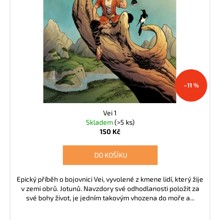
k
d
a
t
u
j
ů
k
í
t
t
ů
?
–11 %
Vei 1
HLEDAT
Skladem
(>5 ks)
150 Kč
DO KOŠÍKU
D
o
p
Epický příběh o bojovnici Vei, vyvolené z kmene lidí, který žije
v zemi obrů. Jotunů. Navzdory své odhodlanosti položit za
o
své bohy život, je jedním takovým vhozena do moře a...
r
u