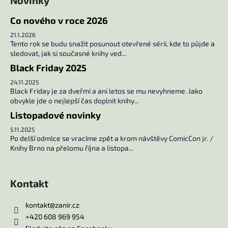
í
Co nového v roce 2026
21.1.2026
Tento rok se budu snažit posunout otevřené sérii, kde to půjde a
sledovat, jak si současné knihy ved...
Black Friday 2025
24.11.2025
Black Friday je za dveřmi a ani letos se mu nevyhneme. Jako
obvykle jde o nejlepší čas doplnit knihy...
Listopadové novinky
5.11.2025
Po delší odmlce se vracíme zpět a krom návštěvy ComicCon jr. /
Knihy Brno na přelomu října a listopa...
Kontakt
kontakt
@
zanir.cz
+420 608 969 954