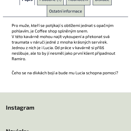
Ostatní informace
Pro muže, kteří se potýkají s obtížemi jednat s opačným
pohlavím, je Coffee shop splněným snem.
V této kavárně mohou najít vykoupení a překonat svá
traumata v náruči jedné z mnoha krásných servírek.
Jednou z nich je i Lucia. Od práce v kavárně si příliš
neslibuje, ale to by jí nesměl jako první klient připadnout
Ramiro.
Čeho se na dívkách bojí a bude mu Lucia schopna pomoci?
Z
á
Instagram
p
a
t
Novinky