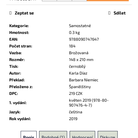
č
Měrná
u
cena:
Zeptat se
Sdílet
j
e
Kategorie
:
Samostatné
m
Hmotnost
:
0.3 kg
e
EAN
:
9788090747647
Počet stran
:
184
Vazba
:
Brožovaná
CRUELER
THAN
Rozměr
:
148 x 210 mm
DEAD
Tisk
:
černobílý
1
Autor
:
Karla Díaz
174
Překlad
:
Barbara Niemiec
Kč
Přeloženo z
:
Španělštiny
DPC
:
219 CZK
květen 2019 (978-80-
1. vydání
:
907476-4-7)
Jazyk
:
čeština
Rok vydání
:
2019
Popis
Podobné (1)
Hodnocení
Diskuze