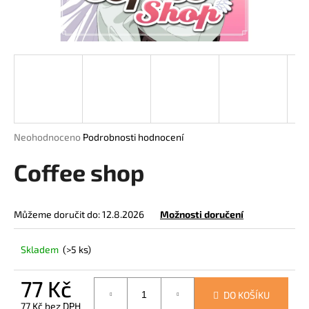
a
j
í
t
?
Průměrné
Neohodnoceno
Podrobnosti hodnocení
hodnocení
HLEDAT
produktu
Coffee shop
je
0,0
z
Můžeme doručit do:
12.8.2026
Možnosti doručení
5
D
hvězdiček.
o
Skladem
(>5 ks)
p
o
r
77 Kč
DO KOŠÍKU
u
77 Kč bez DPH