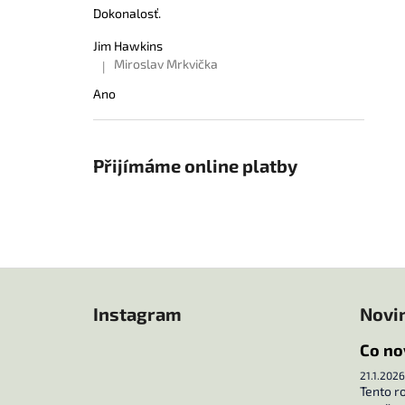
Dokonalosť.
Jim Hawkins
Miroslav Mrkvička
|
Hodnocení produktu je 5 z 5 hvězdiček.
Ano
Přijímáme online platby
Z
á
Instagram
Novi
p
a
Co no
t
21.1.2026
í
Tento r