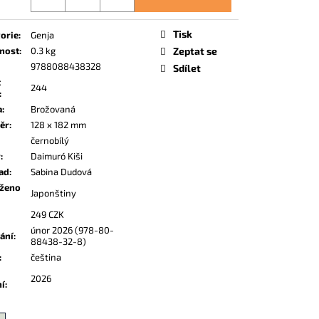
Tisk
orie
:
Genja
nost
:
0.3 kg
Zeptat se
9788088438328
Sdílet
t
244
:
a
:
Brožovaná
ěr
:
128 x 182 mm
černobílý
r
:
Daimuró Kiši
ad
:
Sabina Dudová
oženo
Japonštiny
249 CZK
únor 2026 (978-80-
dání
:
88438-32-8)
:
čeština
2026
ní
: