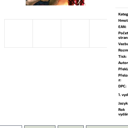
139 Kč
174 Kč
Kateg
Hmot
EAN
:
Poče
stran
Vazb
Rozm
Tisk
:
Auto
Překl
Přel
z
:
DPC
:
1. vy
Jazyk
Rok
vydá