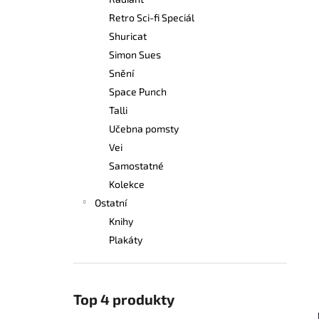
249 Kč
l
Retro Sci-fi Speciál
Shuricat
Simon Sues
Snění
Space Punch
Talli
Učebna pomsty
Vei
Samostatné
Kolekce
Ostatní
Knihy
Plakáty
Top 4 produkty