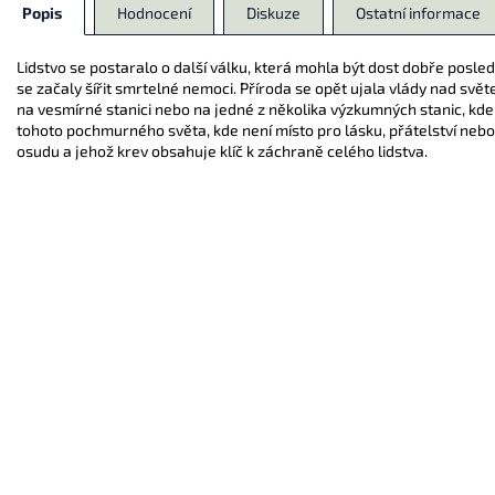
Popis
Hodnocení
Diskuze
Ostatní informace
Lidstvo se postaralo o další válku, která mohla být dost dobře posled
se začaly šířit smrtelné nemoci. Příroda se opět ujala vlády nad světem 
na vesmírné stanici nebo na jedné z několika výzkumných stanic, kde
tohoto pochmurného světa, kde není místo pro lásku, přátelství nebo
osudu a jehož krev obsahuje klíč k záchraně celého lidstva.