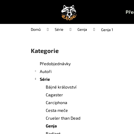
K
Přejít
na
o
Pře
obsah
Zpět
Zpět
š
do
do
í
Domů
Série
Genja
Genja 1
k
obchodu
obchodu
P
o
Kategorie
Přeskočit
s
kategorie
t
Předobjednávky
r
Autoři
a
Série
n
Bájné království
n
Cagaster
í
Carciphona
p
Cesta meče
a
Crueler than Dead
n
Genja
UČEBNA POMSTY 1
e
Radiant