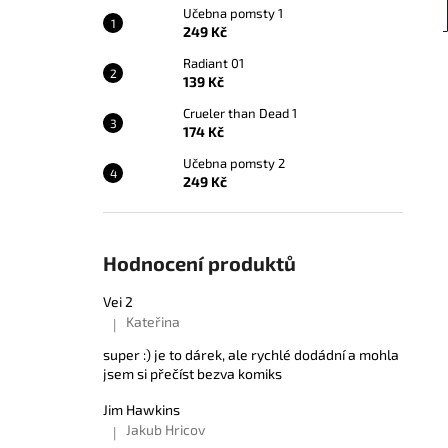
Učebna pomsty 1
249 Kč
Radiant 01
139 Kč
Crueler than Dead 1
174 Kč
Učebna pomsty 2
249 Kč
Hodnocení produktů
Vei 2
Kateřina
|
Hodnocení produktu je 5 z 5 hvězdiček.
super :) je to dárek, ale rychlé dodádní a mohla
jsem si přečíst bezva komiks
Jim Hawkins
Jakub Hricov
|
Hodnocení produktu je 5 z 5 hvězdiček.