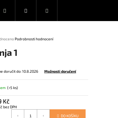
Hledat
Přihlášení
Nákupní
Novinky
Ediční plán
košík
rné
dnoceno
Podrobnosti hodnocení
ení
tu
nja 1
 doručit do:
10.8.2026
Možnosti doručení
ček.
dem
(>5 ks)
9 Kč
Kč bez DPH
á
DEAD 1
DO KOŠÍKU