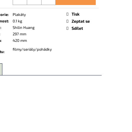
Tisk
orie
:
Plakáty
nost
:
0.1 kg
Zeptat se
r
:
Shilin Huang
Sdílet
:
297 mm
a
:
420 mm
filmy/seriály/pohádky
tu
: