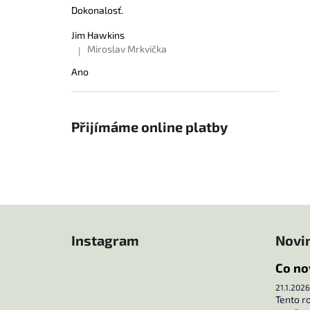
Dokonalosť.
Jim Hawkins
Miroslav Mrkvička
|
Hodnocení produktu je 5 z 5 hvězdiček.
Ano
Přijímáme online platby
Z
á
Instagram
Novi
p
a
Co no
t
21.1.2026
í
Tento r