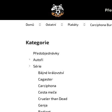
K
Přejít
na
o
Pře
obsah
Zpět
Zpět
š
do
do
í
Domů
Ostatní
Plakáty
Carciphona Bu
k
obchodu
obchodu
P
o
Kategorie
Přeskočit
s
kategorie
t
Předobjednávky
r
Autoři
a
Série
n
Bájné království
n
Cagaster
í
Carciphona
p
Cesta meče
a
Crueler than Dead
n
Genja
UČEBNA POMSTY 1
e
Radiant