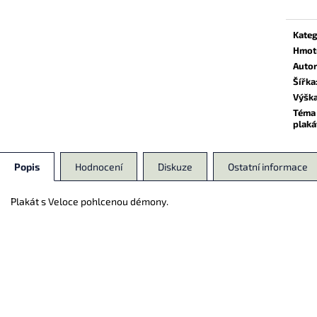
139 Kč
174 Kč
Kateg
Hmot
Auto
Šířka
Výšk
Téma
plaká
Popis
Hodnocení
Diskuze
Ostatní informace
Plakát s Veloce pohlcenou démony.