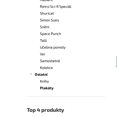
249 Kč
l
Retro Sci-fi Speciál
Shuricat
Simon Sues
Snění
Space Punch
Talli
Učebna pomsty
Vei
Samostatné
Kolekce
Ostatní
Knihy
Plakáty
Top 4 produkty