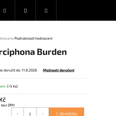
Hledat
Přihlášení
Nákupní
Novinky
Ediční plán
košík
rné
dnoceno
Podrobnosti hodnocení
ení
tu
rciphona Burden
 doručit do:
11.8.2026
Možnosti doručení
ček.
dem
(>5 ks)
Kč
č bez DPH
á
DEAD 1
DO KOŠÍKU