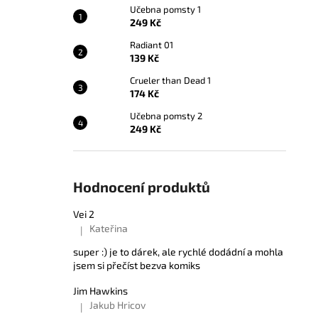
Učebna pomsty 1
249 Kč
Radiant 01
139 Kč
Crueler than Dead 1
174 Kč
Učebna pomsty 2
249 Kč
Hodnocení produktů
Vei 2
Kateřina
|
Hodnocení produktu je 5 z 5 hvězdiček.
super :) je to dárek, ale rychlé dodádní a mohla
jsem si přečíst bezva komiks
Jim Hawkins
Jakub Hricov
|
Hodnocení produktu je 5 z 5 hvězdiček.