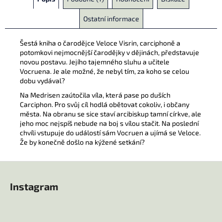
Ostatní informace
Šestá kniha o čarodějce Veloce Visrin, carciphoně a
potomkovi nejmocnější čarodějky v dějinách, představuje
novou postavu. Jejího tajemného sluhu a učitele
Vocruena. Je ale možné, že nebyl tím, za koho se celou
dobu vydával?
Na Medrisen zaútočila víla, která pase po duších
Carciphon. Pro svůj cíl hodlá obětovat cokoliv, i občany
města. Na obranu se sice staví arcibiskup tamní církve, ale
jeho moc nejspíš nebude na boj s vílou stačit. Na poslední
chvíli vstupuje do událostí sám Vocruen a ujímá se Veloce.
Že by konečně došlo na kýžené setkání?
Z
á
Instagram
p
a
t