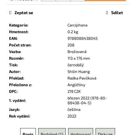
č
Měrná
u
cena:
Zeptat se
Sdílet
j
e
Kategorie
:
Carciphona
m
Hmotnost
:
0.2 kg
e
EAN
:
9788088438045
Počet stran
:
208
Vazba
:
Brožovaná
UČEBNA
POMSTY
Rozměr
:
113 x 176 mm
2
Tisk
:
černobílý
249
Autor
:
Shilin Huang
Kč
Překlad
:
Radka Pavlíková
Přeloženo z
:
Angličtiny
DPC
:
219 CZK
březen 2022 (978-80-
1. vydání
:
88438-04-5)
Jazyk
:
čeština
Rok vydání
:
2022
Popis
Podobné (1)
Hodnocení
Diskuze