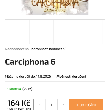
a
j
í
t
?
Průměrné
Neohodnoceno
Podrobnosti hodnocení
hodnocení
HLEDAT
produktu
Carciphona 6
je
0,0
z
Můžeme doručit do:
11.8.2026
Možnosti doručení
5
D
hvězdiček.
o
Skladem
(>5 ks)
p
o
r
164 Kč
DO KOŠÍKU
u
164 Kč bez DPH