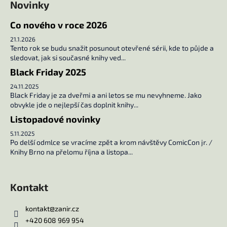
Novinky
í
Co nového v roce 2026
21.1.2026
Tento rok se budu snažit posunout otevřené sérii, kde to půjde a
sledovat, jak si současné knihy ved...
Black Friday 2025
24.11.2025
Black Friday je za dveřmi a ani letos se mu nevyhneme. Jako
obvykle jde o nejlepší čas doplnit knihy...
Listopadové novinky
5.11.2025
Po delší odmlce se vracíme zpět a krom návštěvy ComicCon jr. /
Knihy Brno na přelomu října a listopa...
Kontakt
kontakt
@
zanir.cz
+420 608 969 954