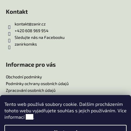
Kontakt
kontakt
@
zanir.cz
+420 608 969 954
Sledujte nás na Facebooku
zanirkomiks
Informace pro vás
Obchodní podmínky
Podmínky ochrany osobních údajů
Zpracování osobních údajů
Reklamační řád
Tento web používá soubory cookie. Dalším procházením
Doprava
tohoto webu vyjadřujete souhlas s jejich používáním. Více
Platba
informací
zde
.
Moje objednávka