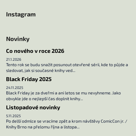
č
Z
u
á
Instagram
j
p
e
a
m
t
e
Novinky
í
Co nového v roce 2026
UČEBNA
POMSTY
21.1.2026
2
Tento rok se budu snažit posunout otevřené sérii, kde to půjde a
sledovat, jak si současné knihy ved...
249
Kč
Black Friday 2025
24.11.2025
Black Friday je za dveřmi a ani letos se mu nevyhneme. Jako
obvykle jde o nejlepší čas doplnit knihy...
Listopadové novinky
5.11.2025
Po delší odmlce se vracíme zpět a krom návštěvy ComicCon jr. /
Knihy Brno na přelomu října a listopa...