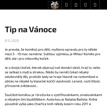
K
Přejít
Hledat
Nákupní
Men
Přihlášení
CZK
na
o
obsah
Zpět
Zpět
košík
š
í
C
Tip na Vánoce
k
o
p
8.12.2020
o
Je pravda, že komiksů pro děti, myšleno opravdu pro ty někde
t
mezi 5 - 10 moc nemáme. Světlou výjimkou je
Mňau!
Komiks pro
ř
děti, ale i pro milovníky koček.
e
Je o dvojici koček, kterak objevují své domácí okolí, hrají si, nebo
b
se setkají s myší a strakou. Nikdo by neměl čekat nějaký
u
oduševnělý děj, protože tady se hraje hlavně na roztomilost a
j
občas na nějaké ty klasické kočičí vlastnosti. Lenost, roztržitost,
přirozená zvědavost...
e
t
Součástí komiksu je i brožurka s vystřihovánkami, omalovánkami
a nějakým tím bludišťákem. Autorkou je Natalia Batista. Kniha
e
původně vyšla jako čtveřice knih někdy kolem roku 2011 a
n