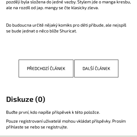
později byla složena do jedné vazby. Stylem jde o manga kresbu,
a
ale na rozdíl od jap. mangy se čte klasicky zleva.
j
í
Do budoucna určitě nějaký komiks pro děti přibude, ale nejspíš
t
se bude jednat o něco blíže Shuricat.
?
PŘEDCHOZÍ ČLÁNEK
DALŠÍ ČLÁNEK
HLEDAT
D
Diskuze (0)
o
p
Buďte první, kdo napíše příspěvek k této položce.
o
Pouze registrovaní uživatelé mohou vkládat příspěvky. Prosím
r
přihlaste se
nebo se
registrujte
.
u