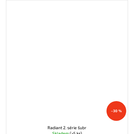
–30 %
Radiant 2. série šubr
Skladem
(>5 ks)