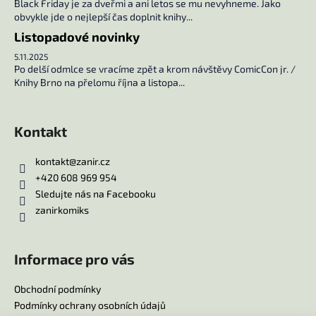
Black Friday je za dveřmi a ani letos se mu nevyhneme. Jako
u
obvykle jde o nejlepší čas doplnit knihy...
Listopadové novinky
5.11.2025
Po delší odmlce se vracíme zpět a krom návštěvy ComicCon jr. /
Knihy Brno na přelomu října a listopa...
Kontakt
kontakt
@
zanir.cz
+420 608 969 954
Sledujte nás na Facebooku
zanirkomiks
Informace pro vás
Obchodní podmínky
Podmínky ochrany osobních údajů