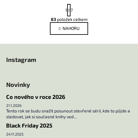
S
1
7
t
r
83
položek celkem
O
á
v
NAHORU
n
l
k
o
á
Z
v
d
á
á
a
Instagram
n
p
c
í
í
a
p
t
r
Novinky
í
v
k
Co nového v roce 2026
y
21.1.2026
v
Tento rok se budu snažit posunout otevřené sérii, kde to půjde a
ý
sledovat, jak si současné knihy ved...
p
Black Friday 2025
i
24.11.2025
s