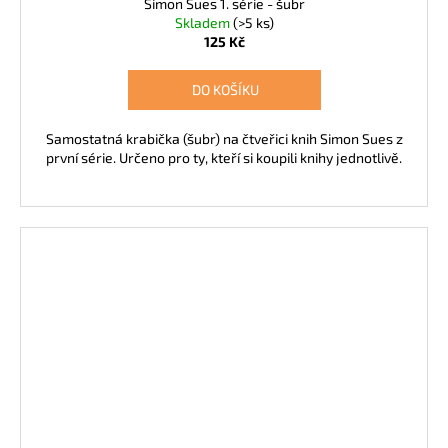
Simon Sues 1. série - šubr
Skladem
(>5 ks)
125 Kč
DO KOŠÍKU
Samostatná krabička (šubr) na čtveřici knih Simon Sues z
první série. Určeno pro ty, kteří si koupili knihy jednotlivě.