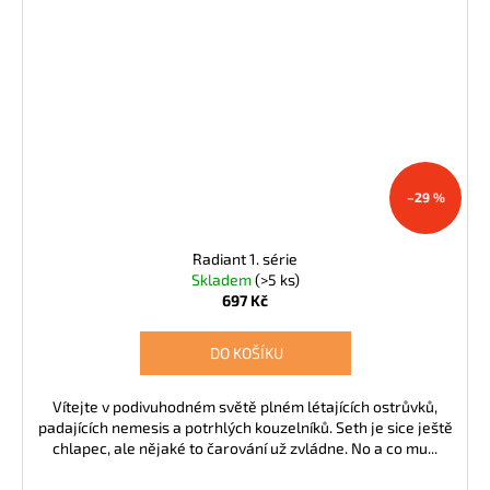
–29 %
Radiant 1. série
Skladem
(>5 ks)
697 Kč
DO KOŠÍKU
Vítejte v podivuhodném světě plném létajících ostrůvků,
padajících nemesis a potrhlých kouzelníků. Seth je sice ještě
chlapec, ale nějaké to čarování už zvládne. No a co mu...