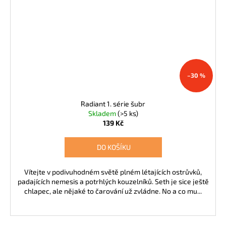
–30 %
Radiant 1. série šubr
Skladem
(>5 ks)
139 Kč
DO KOŠÍKU
Vítejte v podivuhodném světě plném létajících ostrůvků,
padajících nemesis a potrhlých kouzelníků. Seth je sice ještě
chlapec, ale nějaké to čarování už zvládne. No a co mu...