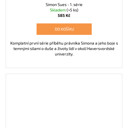
Simon Sues - 1. série
Skladem
(>5 ks)
585 Kč
DO KOŠÍKU
Kompletní první série příběhu právníka Simona a jeho boje s
temnými silami o duše a životy lidí v okolí Haversvordské
univerzity.