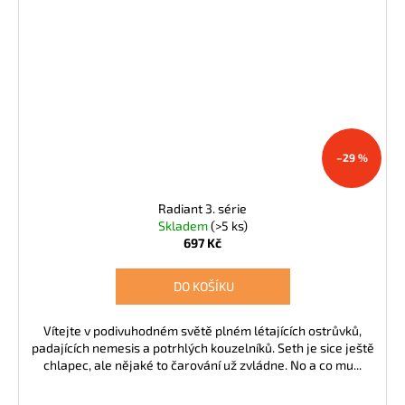
–29 %
Radiant 3. série
Skladem
(>5 ks)
697 Kč
DO KOŠÍKU
Vítejte v podivuhodném světě plném létajících ostrůvků,
padajících nemesis a potrhlých kouzelníků. Seth je sice ještě
chlapec, ale nějaké to čarování už zvládne. No a co mu...