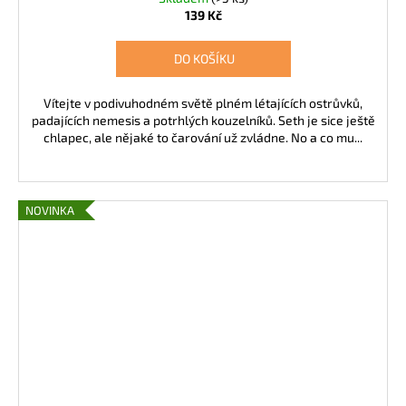
139 Kč
DO KOŠÍKU
Vítejte v podivuhodném světě plném létajících ostrůvků,
padajících nemesis a potrhlých kouzelníků. Seth je sice ještě
chlapec, ale nějaké to čarování už zvládne. No a co mu...
NOVINKA