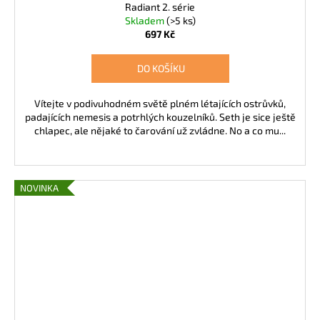
Radiant 2. série
Skladem
(>5 ks)
697 Kč
DO KOŠÍKU
Vítejte v podivuhodném světě plném létajících ostrůvků,
padajících nemesis a potrhlých kouzelníků. Seth je sice ještě
chlapec, ale nějaké to čarování už zvládne. No a co mu...
NOVINKA