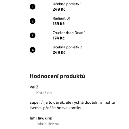
Učebna pomsty 1
249 Kč
Radiant 01
139 Kč
Crueler than Dead 1
174 Kč
Učebna pomsty 2
249 Kč
Hodnocení produktů
Vei 2
Kateřina
|
Hodnocení produktu je 5 z 5 hvězdiček.
super :) je to dárek, ale rychlé dodádní a mohla
jsem si přečíst bezva komiks
Jim Hawkins
Jakub Hricov
|
Hodnocení produktu je 5 z 5 hvězdiček.