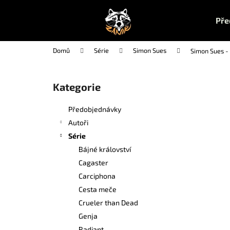
K
Přejít
na
o
Pře
obsah
Zpět
Zpět
š
do
do
í
Domů
Série
Simon Sues
Simon Sues - 
k
obchodu
obchodu
P
o
Kategorie
Přeskočit
s
kategorie
t
Předobjednávky
r
Autoři
a
Série
n
Bájné království
n
Cagaster
í
Carciphona
p
Cesta meče
a
Crueler than Dead
n
Genja
UČEBNA POMSTY 1
e
Radiant