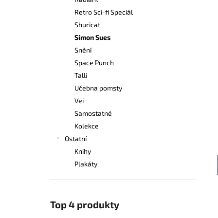
249 Kč
l
Retro Sci-fi Speciál
Shuricat
Simon Sues
Snění
Space Punch
Talli
Učebna pomsty
Vei
Samostatné
Kolekce
Ostatní
Knihy
Plakáty
Top 4 produkty