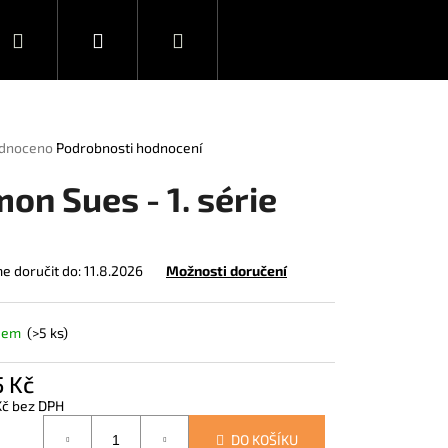
Hledat
Přihlášení
Nákupní
Novinky
Ediční plán
košík
rné
dnoceno
Podrobnosti hodnocení
ení
tu
mon Sues - 1. série
 doručit do:
11.8.2026
Možnosti doručení
ček.
dem
(>5 ks)
 Kč
Kč bez DPH
á
DEAD 1
DO KOŠÍKU