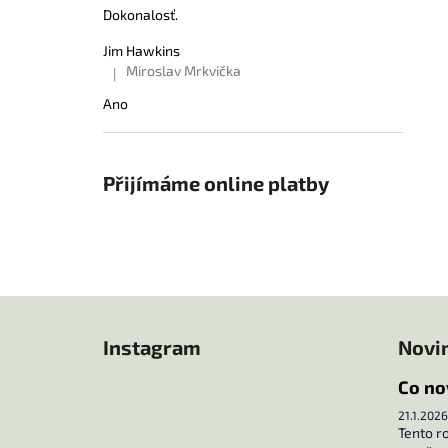
Dokonalosť.
Jim Hawkins
Miroslav Mrkvička
|
Hodnocení produktu je 5 z 5 hvězdiček.
Ano
Přijímáme online platby
Z
á
Instagram
Novi
p
a
Co no
t
21.1.2026
í
Tento r