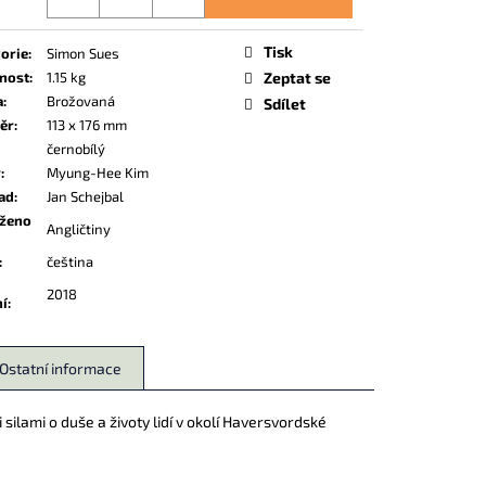
Tisk
orie
:
Simon Sues
nost
:
1.15 kg
Zeptat se
a
:
Brožovaná
Sdílet
ěr
:
113 x 176 mm
černobílý
r
:
Myung-Hee Kim
ad
:
Jan Schejbal
oženo
Angličtiny
:
čeština
2018
ní
:
Ostatní informace
ilami o duše a životy lidí v okolí Haversvordské