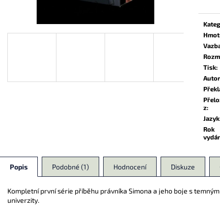
139 Kč
174 Kč
Kateg
Hmot
Vazb
Rozm
Tisk
:
Auto
Překl
Přel
z
:
Jazyk
Rok
vydá
Popis
Podobné (1)
Hodnocení
Diskuze
Kompletní první série příběhu právníka Simona a jeho boje s temnými s
univerzity.