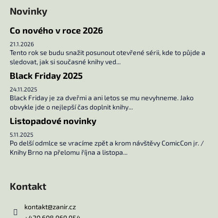
t
Novinky
í
Co nového v roce 2026
21.1.2026
Tento rok se budu snažit posunout otevřené sérii, kde to půjde a
sledovat, jak si současné knihy ved...
Black Friday 2025
24.11.2025
Black Friday je za dveřmi a ani letos se mu nevyhneme. Jako
obvykle jde o nejlepší čas doplnit knihy...
Listopadové novinky
5.11.2025
Po delší odmlce se vracíme zpět a krom návštěvy ComicCon jr. /
Knihy Brno na přelomu října a listopa...
Kontakt
kontakt
@
zanir.cz
+420 608 969 954