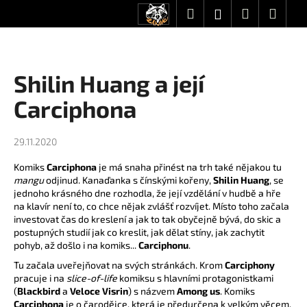
K
Přejít
Hledat
Nákupní
Men
Přihlášení
CZK
na
o
obsah
Zpět
Zpět
košík
š
í
C
Shilin Huang a její
k
o
Carciphona
p
o
29.11.2020
t
ř
Komiks
Carciphona
je má snaha přinést na trh také nějakou tu
e
mangu
odjinud. Kanaďanka s čínskými kořeny,
Shilin Huang
, se
jednoho krásného dne rozhodla, že její vzdělání v hudbě a hře
b
na klavír není to, co chce nějak zvlášť rozvíjet. Místo toho začala
u
investovat čas do kreslení a jak to tak obyčejně bývá, do skic a
j
postupných studií jak co kreslit, jak dělat stíny, jak zachytit
pohyb, až došlo i na
komiks
...
Carciphonu
.
e
Tu začala uveřejňovat na svých
stránkách
. Krom
Carciphony
t
pracuje i na
slice-of-life
komiksu s hlavními protagonistkami
e
(
Blackbird
a
Veloce Visrin
) s názvem
Among us
. Komiks
n
Carciphona
je o čarodějce, která je předurčena k velkým věcem.