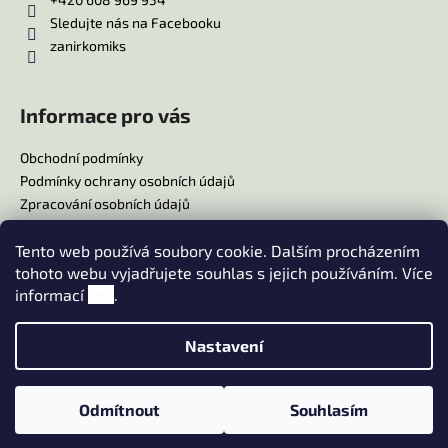
Sledujte nás na Facebooku
zanirkomiks
Informace pro vás
Obchodní podmínky
Podmínky ochrany osobních údajů
Zpracování osobních údajů
Reklamační řád
Tento web používá soubory cookie. Dalším procházením
Doprava
tohoto webu vyjadřujete souhlas s jejich používáním. Více
Platba
informací
zde
.
Moje objednávka
Nastavení
Vytvořil Shoptet
Copyright 2026
Nakladatelství ZANIR
. Všechna práva
Odmítnout
Souhlasím
vyhrazena.
Upravit nastavení cookies