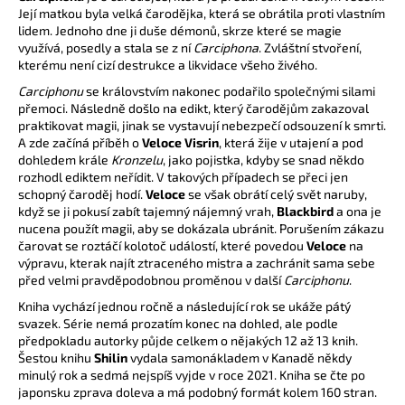
Její matkou byla velká čarodějka, která se obrátila proti vlastním
a
lidem. Jednoho dne ji duše démonů, skrze které se magie
j
využívá, posedly a stala se z ní
Carciphona
. Zvláštní stvoření,
kterému není cizí destrukce a likvidace všeho živého.
í
t
Carciphonu
se královstvím nakonec podařilo společnými silami
přemoci. Následně došlo na edikt, který čarodějům zakazoval
?
praktikovat magii, jinak se vystavují nebezpečí odsouzení k smrti.
A zde začíná příběh o
Veloce Visrin
, která žije v utajení a pod
dohledem krále
Kronzelu
, jako pojistka, kdyby se snad někdo
rozhodl ediktem neřídit. V takových případech se přeci jen
schopný čaroděj hodí.
Veloce
se však obrátí celý svět naruby,
HLEDAT
když se ji pokusí zabít tajemný nájemný vrah,
Blackbird
a ona je
nucena použít magii, aby se dokázala ubránit. Porušením zákazu
čarovat se roztáčí kolotoč událostí, které povedou
Veloce
na
výpravu, kterak najít ztraceného mistra a zachránit sama sebe
před velmi pravděpodobnou proměnou v další
Carciphonu
.
D
Kniha vychází jednou ročně a následující rok se ukáže pátý
o
svazek. Série nemá prozatím konec na dohled, ale podle
p
předpokladu autorky půjde celkem o nějakých 12 až 13 knih.
o
Šestou knihu
Shilin
vydala samonákladem v Kanadě někdy
r
minulý rok a sedmá nejspíš vyjde v roce 2021. Kniha se čte po
u
japonsku zprava doleva a má podobný formát kolem 160 stran.