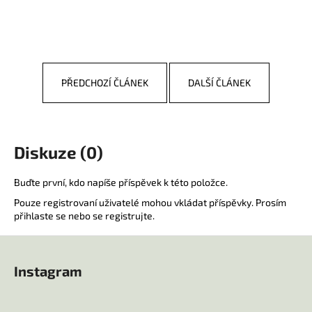
č
u
j
e
m
e
PŘEDCHOZÍ ČLÁNEK
DALŠÍ ČLÁNEK
CRUELER
THAN
DEAD
Diskuze (0)
1
174
Buďte první, kdo napíše příspěvek k této položce.
Kč
Pouze registrovaní uživatelé mohou vkládat příspěvky. Prosím
přihlaste se
nebo se
registrujte
.
Z
á
Instagram
p
a