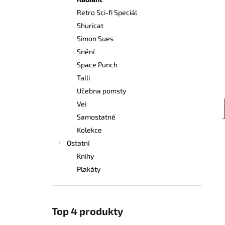
249 Kč
l
Retro Sci-fi Speciál
Shuricat
Simon Sues
Snění
Space Punch
Talli
Učebna pomsty
Vei
Samostatné
Kolekce
Ostatní
Knihy
Plakáty
Top 4 produkty