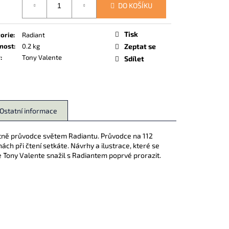
DO KOŠÍKU
Tisk
orie
:
Radiant
nost
:
0.2 kg
Zeptat se
r
:
Tony Valente
Sdílet
Ostatní informace
tně průvodce světem Radiantu. Průvodce na 112
ách při čtení setkáte. Návrhy a ilustrace, které se
e Tony Valente snažil s Radiantem poprvé prorazit.