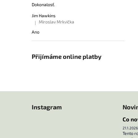
Dokonalosť.
Jim Hawkins
Miroslav Mrkvička
|
Hodnocení produktu je 5 z 5 hvězdiček.
Ano
Přijímáme online platby
Z
á
Instagram
Novi
p
a
Co no
t
21.1.2026
í
Tento r