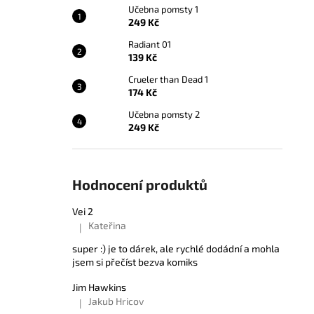
Učebna pomsty 1
249 Kč
Radiant 01
139 Kč
Crueler than Dead 1
174 Kč
Učebna pomsty 2
249 Kč
Hodnocení produktů
Vei 2
Kateřina
|
Hodnocení produktu je 5 z 5 hvězdiček.
super :) je to dárek, ale rychlé dodádní a mohla
jsem si přečíst bezva komiks
Jim Hawkins
Jakub Hricov
|
Hodnocení produktu je 5 z 5 hvězdiček.