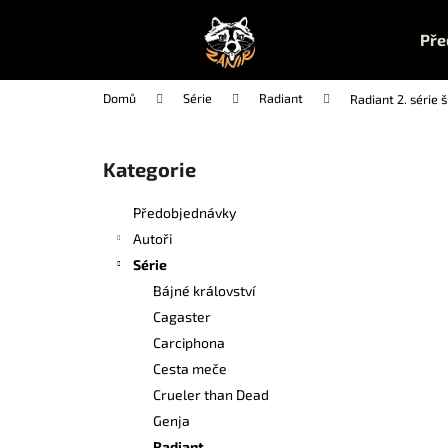
K
Přejít
na
o
Pře
obsah
Zpět
Zpět
š
do
do
í
Domů
Série
Radiant
Radiant 2. série 
k
obchodu
obchodu
P
o
Kategorie
Přeskočit
s
kategorie
t
Předobjednávky
r
Autoři
a
Série
n
Bájné království
n
Cagaster
í
Carciphona
p
Cesta meče
a
Crueler than Dead
n
Genja
UČEBNA POMSTY 1
e
Radiant