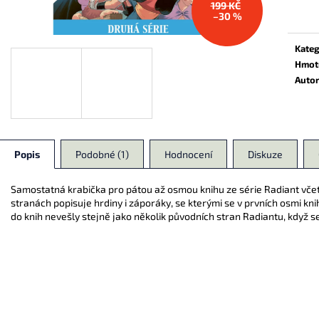
199 KČ
139 Kč
174 Kč
cena:
–30 %
Kateg
Hmot
Auto
Popis
Podobné (1)
Hodnocení
Diskuze
Samostatná krabička pro pátou až osmou knihu ze série Radiant vče
stranách popisuje hrdiny i záporáky, se kterými se v prvních osmi knih
do knih nevešly stejně jako několik původních stran Radiantu, když s