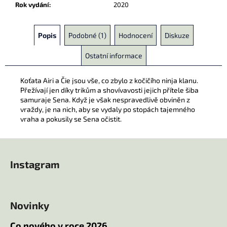
Rok vydání
:
2020
Popis
Podobné (1)
Hodnocení
Diskuze
Ostatní informace
Koťata Airi a Čie jsou vše, co zbylo z kočičího ninja klanu.
Přežívají jen díky trikům a shovívavosti jejich přítele šiba
samuraje Sena. Když je však nespravedlivě obviněn z
vraždy, je na nich, aby se vydaly po stopách tajemného
vraha a pokusily se Sena očistit.
Z
á
Instagram
p
a
t
Novinky
í
Co nového v roce 2026