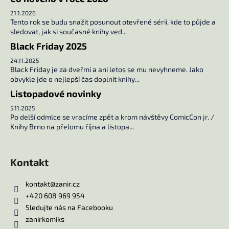
21.1.2026
Tento rok se budu snažit posunout otevřené sérii, kde to půjde a
sledovat, jak si současné knihy ved...
Black Friday 2025
24.11.2025
Black Friday je za dveřmi a ani letos se mu nevyhneme. Jako
obvykle jde o nejlepší čas doplnit knihy...
Listopadové novinky
5.11.2025
Po delší odmlce se vracíme zpět a krom návštěvy ComicCon jr. /
Knihy Brno na přelomu října a listopa...
Kontakt
kontakt
@
zanir.cz
+420 608 969 954
Sledujte nás na Facebooku
zanirkomiks