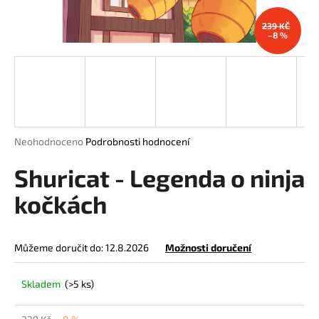
a
239 KČ
j
–8 %
í
t
?
Průměrné
Neohodnoceno
Podrobnosti hodnocení
hodnocení
HLEDAT
produktu
Shuricat - Legenda o ninja
je
0,0
kočkách
z
5
D
hvězdiček.
o
Můžeme doručit do:
12.8.2026
Možnosti doručení
p
o
Skladem
(>5 ks)
r
u