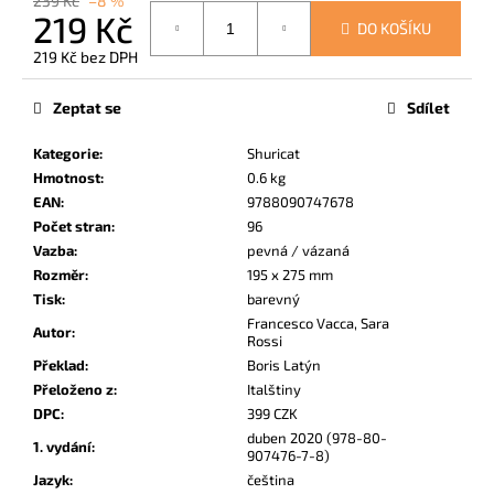
239 Kč
–8 %
č
219 Kč
u
DO KOŠÍKU
j
219 Kč bez DPH
e
Měrná
cena:
m
Zeptat se
Sdílet
e
Kategorie
:
Shuricat
Hmotnost
:
0.6 kg
UČEBNA
EAN
:
9788090747678
POMSTY
Počet stran
:
96
1
Vazba
:
pevná / vázaná
249
Rozměr
:
195 x 275 mm
Kč
Tisk
:
barevný
Francesco Vacca, Sara
Autor
:
Rossi
Překlad
:
Boris Latýn
Přeloženo z
:
Italštiny
DPC
:
399 CZK
duben 2020 (978-80-
1. vydání
:
907476-7-8)
Jazyk
:
čeština