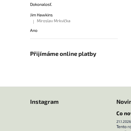
Dokonalosť.
Jim Hawkins
Miroslav Mrkvička
|
Hodnocení produktu je 5 z 5 hvězdiček.
Ano
Přijímáme online platby
Z
á
Instagram
Novi
p
a
Co no
t
21.1.2026
í
Tento r