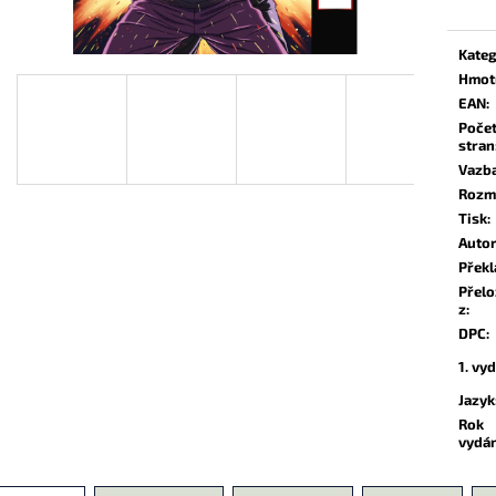
139 Kč
174 Kč
Kateg
Hmot
EAN
:
Poče
stran
Vazb
Rozm
Tisk
:
Auto
Překl
Přel
z
:
DPC
:
1. vy
Jazyk
Rok
vydá