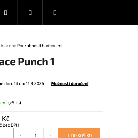
Hledat
Přihlášení
Nákupní
Novinky
Ediční plán
košík
rné
dnoceno
Podrobnosti hodnocení
ení
tu
ace Punch 1
 doručit do:
11.8.2026
Možnosti doručení
ček.
dem
(>5 ks)
 Kč
č bez DPH
á
DEAD 1
DO KOŠÍKU