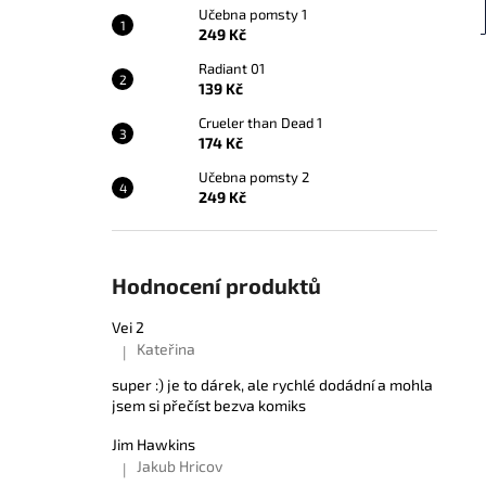
Učebna pomsty 1
249 Kč
Radiant 01
139 Kč
Crueler than Dead 1
174 Kč
Učebna pomsty 2
249 Kč
Hodnocení produktů
Vei 2
Kateřina
|
Hodnocení produktu je 5 z 5 hvězdiček.
super :) je to dárek, ale rychlé dodádní a mohla
jsem si přečíst bezva komiks
Jim Hawkins
Jakub Hricov
|
Hodnocení produktu je 5 z 5 hvězdiček.