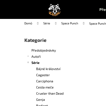
K
Přejít
na
o
Pře
obsah
Zpět
Zpět
š
do
do
í
Domů
Série
Space Punch
Space Punch
k
obchodu
obchodu
P
o
Kategorie
Přeskočit
s
kategorie
t
Předobjednávky
r
Autoři
a
Série
n
Bájné království
n
Cagaster
í
Carciphona
p
Cesta meče
a
Crueler than Dead
n
Genja
UČEBNA POMSTY 1
e
Radiant