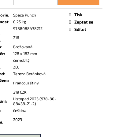
Tisk
orie
:
Space Punch
nost
:
0.25 kg
Zeptat se
9788088438212
Sdílet
t
216
:
a
:
Brožovaná
ěr
:
128 x 182 mm
černobílý
r
:
ZD.
ad
:
Tereza Beránková
oženo
Francouzštiny
219 CZK
Listopad 2023 (978-80-
dání
:
88438-21-2)
:
čeština
2023
ní
: