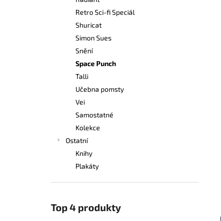
249 Kč
l
Retro Sci-fi Speciál
Shuricat
Simon Sues
Snění
Space Punch
Talli
Učebna pomsty
Vei
Samostatné
Kolekce
Ostatní
Knihy
Plakáty
Top 4 produkty