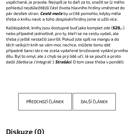
uspěchaná, je pravda. Nejspíš je to daň za to, snažit se (z mého
a
pohledu) nejdůležitější část života hlavního hrdiny vměstnat do
pár desítek stran.
Cestě meče
by určitě pomohlo, kdyby měla
j
třeba o knihu navíc a toho
dospívání
hrdiny jsme si užili více.
í
Každopádně, knihy jsou dostupné buď jako komplet
zde
(
628,-
)
t
nebo případně jednotlivě, pro ty, kteří se na cestu vydali, ale
?
třeba ji ještě nestačili završit. Pokud jste spíš na
mangu
a do
těch velkých knih se vám moc nechce, můžete tomu dát
případně šanci skrz ne zcela vydařené brožované vydání prvního
dílu. Byl to omyl, ale z chyb se prý lidé učí. Já se poučil a proto
další
žiletka
je
l'integrál
:)
Strašáci
. O tom zase třeba v pondělí.
HLEDAT
D
PŘEDCHOZÍ ČLÁNEK
DALŠÍ ČLÁNEK
o
p
o
r
u
Diskuze (0)