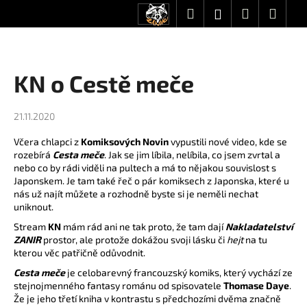
K
Přejít
Hledat
Nákupní
Men
Přihlášení
CZK
na
o
obsah
Zpět
Zpět
košík
š
í
C
KN o Cestě meče
k
o
p
21.11.2020
o
Včera chlapci z
Komiksových Novin
vypustili nové
video
, kde se
t
rozebírá
Cesta meče
. Jak se jim líbila, nelíbila, co jsem zvrtal a
ř
nebo co by rádi viděli na pultech a má to nějakou souvislost s
e
Japonskem. Je tam také řeč o pár komiksech z Japonska, které u
nás už najít můžete a rozhodně byste si je neměli nechat
b
uniknout.
u
Stream
KN
mám rád ani ne tak proto, že tam dají
Nakladatelství
j
ZANIR
prostor, ale protože dokážou svoji lásku či
hejt
na tu
e
kterou věc patřičně odůvodnit.
t
Cesta meče
je celobarevný francouzský komiks, který vychází ze
e
stejnojmenného fantasy románu od spisovatele
Thomase Daye
.
Že je jeho třetí kniha v kontrastu s předchozími dvěma značně
n