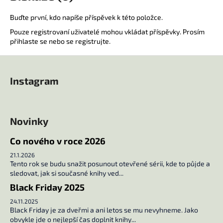
č
u
Buďte první, kdo napíše příspěvek k této položce.
j
Pouze registrovaní uživatelé mohou vkládat příspěvky. Prosím
e
přihlaste se
nebo se
registrujte
.
m
e
Z
á
Instagram
p
UČEBNA
POMSTY
a
2
t
249
Novinky
í
Kč
Co nového v roce 2026
21.1.2026
Tento rok se budu snažit posunout otevřené sérii, kde to půjde a
sledovat, jak si současné knihy ved...
Black Friday 2025
24.11.2025
Black Friday je za dveřmi a ani letos se mu nevyhneme. Jako
obvykle jde o nejlepší čas doplnit knihy...