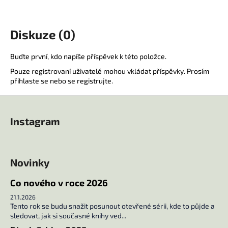
a
j
Diskuze (0)
í
t
Buďte první, kdo napíše příspěvek k této položce.
?
Pouze registrovaní uživatelé mohou vkládat příspěvky. Prosím
přihlaste se
nebo se
registrujte
.
Z
á
HLEDAT
Instagram
p
a
t
Novinky
D
í
o
Co nového v roce 2026
p
o
21.1.2026
Tento rok se budu snažit posunout otevřené sérii, kde to půjde a
r
sledovat, jak si současné knihy ved...
u