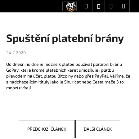
K
Přejít
Hledat
Nákupní
Men
Přihlášení
CZK
na
o
obsah
Zpět
Zpět
košík
š
í
C
Spuštění platební brány
k
o
p
24.2.2020
o
Od dnešního dne je možné k platbě používat platební bránu
t
GoPay, která kromě platebních karet umožňuje i platbu
ř
převodem na účet, platbu Bitcoiny nebo přes PayPal. Věříme, že
e
s nadcházejícími tituly jako je Shuricat nebo Cesta meče 3 to
mnozí uvítají.
b
u
j
e
t
PŘEDCHOZÍ ČLÁNEK
DALŠÍ ČLÁNEK
e
n