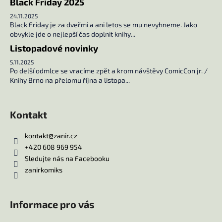
č
Black Friday 2025
u
24.11.2025
j
Black Friday je za dveřmi a ani letos se mu nevyhneme. Jako
e
obvykle jde o nejlepší čas doplnit knihy...
m
Listopadové novinky
e
5.11.2025
Po delší odmlce se vracíme zpět a krom návštěvy ComicCon jr. /
Knihy Brno na přelomu října a listopa...
UČEBNA
POMSTY
1
Kontakt
249
Kč
kontakt
@
zanir.cz
+420 608 969 954
Sledujte nás na Facebooku
zanirkomiks
Informace pro vás