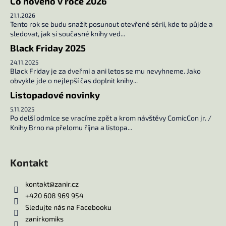
Co nového v roce 2026
č
u
21.1.2026
j
Tento rok se budu snažit posunout otevřené sérii, kde to půjde a
sledovat, jak si současné knihy ved...
e
m
Black Friday 2025
e
24.11.2025
Black Friday je za dveřmi a ani letos se mu nevyhneme. Jako
obvykle jde o nejlepší čas doplnit knihy...
UČEBNA
Listopadové novinky
POMSTY
1
5.11.2025
249
Po delší odmlce se vracíme zpět a krom návštěvy ComicCon jr. /
Kč
Knihy Brno na přelomu října a listopa...
Kontakt
kontakt
@
zanir.cz
+420 608 969 954
Sledujte nás na Facebooku
zanirkomiks