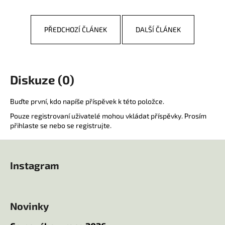
a
j
PŘEDCHOZÍ ČLÁNEK
DALŠÍ ČLÁNEK
í
t
?
Diskuze (0)
Buďte první, kdo napíše příspěvek k této položce.
Pouze registrovaní uživatelé mohou vkládat příspěvky. Prosím
HLEDAT
přihlaste se
nebo se
registrujte
.
Z
á
D
Instagram
p
o
p
a
o
t
r
Novinky
í
u