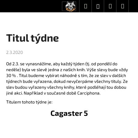
K
Přejít
Hledat
Nákupní
Men
Přihlášení
CZK
na
o
obsah
Zpět
Zpět
košík
š
í
C
Titul týdne
k
o
p
2.3.2020
o
Od 2.3. se vynasnážíme, aby každý týden (tj. od pondělí do
t
neděle) byla ve slevě jedna z našich knih. Výše slevy bude vždy
ř
30 % . Titul budeme vybírat náhodně s tím, že ze slev v dalších
e
týdnech bude vyřazena, dokud nevyčerpáme všechny tituly. Ze
slev budou vyřazeny všechny knihy, které podléhají tou dobou
b
jiné akci. Například v současné době Carciphona.
u
Titulem tohoto týdne je:
j
Cagaster 5
e
t
e
n