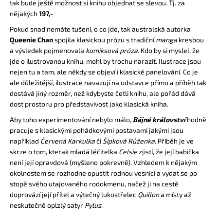
č
tak bude ještě možnost si knihu objednat se slevou. Tj. za
u
nějakých
197,-
j
Pokud snad nemáte tušení, o co jde, tak australská autorka
e
Queenie Chan
spojila klasickou prózu s tradiční
manga
kresbou
m
a výsledek pojmenovala
komiksová próza
. Kdo by si myslel, že
e
jde o ilustrovanou knihu, mohl by trochu narazit. Ilustrace jsou
nejen tu a tam, ale někdy se objeví i klasické panelování. Co je
ale důležitější, ilustrace navazují na odstavce přímo a příběh tak
RADIANT
01
dostává jiný rozměr, než kdybyste četli knihu, ale pořád dává
dost prostoru pro představivost jako klasická kniha.
139
Kč
Aby toho experimentování nebylo málo,
Bájné království
hodně
pracuje s klasickými pohádkovými postavami jakými jsou
například
Červená Karkulka
či
Šípková Růženka
. Příběh je ve
skrze o tom, kterak mladá léčitelka
Celsie
zjistí, že její babička
není její opravdová (myšleno pokrevně). Vzhledem k nějakým
okolnostem se rozhodne opustit rodnou vesnici a vydat se po
stopě svého utajovaného rodokmenu, načež ji na cestě
doprovází její přítel a výtečný lukostřelec
Quillon
a místy až
neskutečně oplzlý satyr
Pylus
.