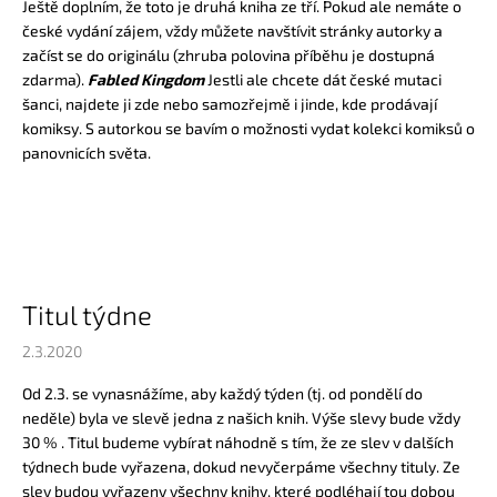
Ještě doplním, že toto je druhá kniha ze tří. Pokud ale nemáte o
české vydání zájem, vždy můžete navštívit stránky autorky a
začíst se do originálu (zhruba polovina příběhu je dostupná
zdarma).
Fabled Kingdom
Jestli ale chcete dát české mutaci
šanci, najdete ji
zde
nebo samozřejmě i jinde, kde prodávají
komiksy. S autorkou se bavím o možnosti vydat kolekci komiksů o
panovnicích světa.
Titul týdne
2.3.2020
Od 2.3. se vynasnážíme, aby každý týden (tj. od pondělí do
neděle) byla ve slevě jedna z našich knih. Výše slevy bude vždy
30 % . Titul budeme vybírat náhodně s tím, že ze slev v dalších
týdnech bude vyřazena, dokud nevyčerpáme všechny tituly. Ze
slev budou vyřazeny všechny knihy, které podléhají tou dobou