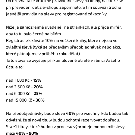
Od března také vracíme pravidelné slevy na knihy, na které se
při převádění dat z e-shopu zapomnělo. S tím souvisí i trochu
jasnější pravidla na slevy pro registrované zákazníky.
Níže je samozřejmě uvedené i na
stránkách
, ale přijde mi fér,
aby to tu bylo černé na bílém.
Registrací získáváte 10% na veškeré knihy, které nejsou ve
zvláštní slevě (týká se především předobjednávek nebo akcí,
které plánujeme v průběhu roku dělat)
Tato sleva se zvyšuje při kumulované útratě v rámci Vašeho
účtu a to:
nad 1 000 Kč -
15%
nad 2 500 Kč -
20%
nad 6 000 Kč -
25%
nad 15 000 Kč -
30%
Na předobjednávky bude sleva
40%
pro všechny, kdo budou tak
odvážní, že si nové tituly budou ochotni rezervovat dopředu.
Starší tituly, které budou v procesu výprodeje mohou mít slevy
mezi
40% - 90%