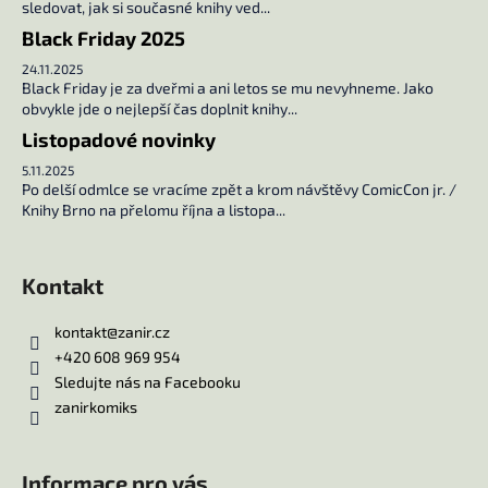
ý
sledovat, jak si současné knihy ved...
p
Black Friday 2025
i
24.11.2025
s
Black Friday je za dveřmi a ani letos se mu nevyhneme. Jako
u
obvykle jde o nejlepší čas doplnit knihy...
Listopadové novinky
5.11.2025
Po delší odmlce se vracíme zpět a krom návštěvy ComicCon jr. /
Knihy Brno na přelomu října a listopa...
Kontakt
kontakt
@
zanir.cz
+420 608 969 954
Sledujte nás na Facebooku
zanirkomiks
Informace pro vás