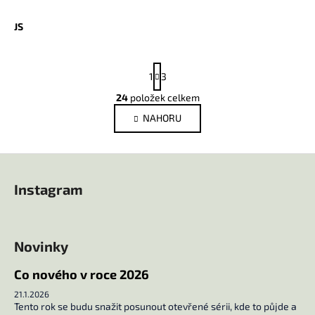
JS
S
1
3
t
r
24
položek celkem
O
á
v
NAHORU
n
l
k
o
á
Z
v
d
á
á
a
Instagram
n
p
c
í
í
a
p
t
r
Novinky
í
v
k
Co nového v roce 2026
y
21.1.2026
v
Tento rok se budu snažit posunout otevřené sérii, kde to půjde a