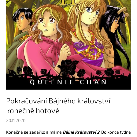
a
j
í
t
?
HLEDAT
D
Pokračování Bájného království
o
konečně hotové
p
o
20.11.2020
r
u
Konečně se zadařilo a máme
Bájné Království
2
.
Do konce týdne