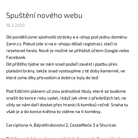
Spuštění nového webu
18.2.2020
Od pondělí jsme sjednotili stránky a e-shop pod jednu doménu
Zanir.cz. Pokud jste si na e-shopu dělali registraci, stačí si
resetovat heslo. Nově je možné se přihlásit účtem Google nebo
Facebook.
Od příštího týdne se nám snad podaří zavést i platbu přes
platební brány, takže snad vystoupíme z té doby kamenné, ve
které jsme díky převodům a dobírce byly do teď.
Pod
Edičním plánem
už jsou jednotlivé tituly, které se budeme
snažit do konce roku vydat, i když jak víme z předešlých let, ne
vždy se nám daří dostat přes hranici 6 komiksů ročně. Snaha tu
však je a do konce května to vidíme na 4 komiksy.
Carciphona
4,
BájnéKrálovství
2,
CestaMeče
3 a
Shuricat
.